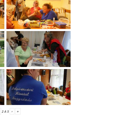
›
»
2
A
5