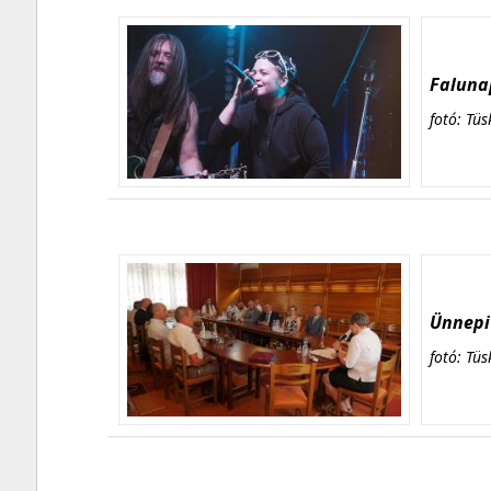
Falunap
fotó: Tüs
Ünnepi 
fotó: Tüs