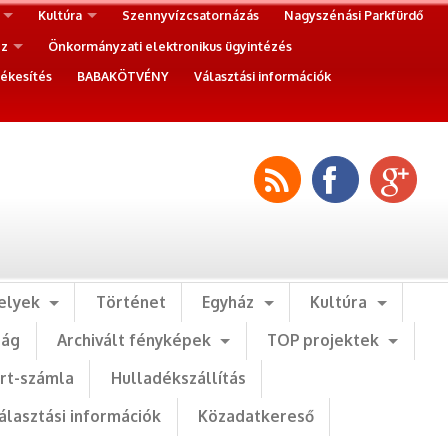
Kultúra
Szennyvízcsatornázás
Nagyszénási Parkfürdő
ez
Önkormányzati elektronikus ügyintézés
ékesítés
BABAKÖTVÉNY
Választási információk
elyek
Történet
Egyház
Kultúra
ság
Archivált fényképek
TOP projektek
art-számla
Hulladékszállítás
álasztási információk
Közadatkereső