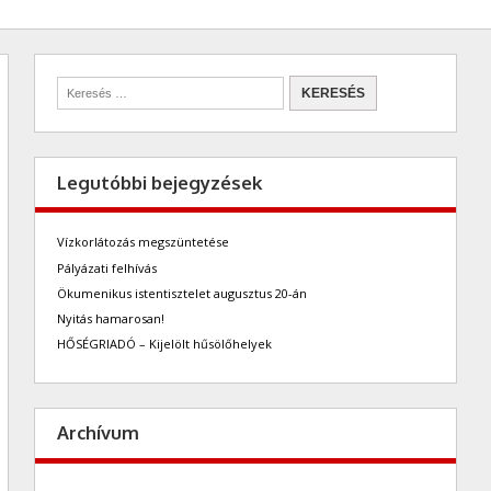
Legutóbbi bejegyzések
Vízkorlátozás megszüntetése
Pályázati felhívás
Ökumenikus istentisztelet augusztus 20-án
Nyitás hamarosan!
HŐSÉGRIADÓ – Kijelölt hűsölőhelyek
Archívum