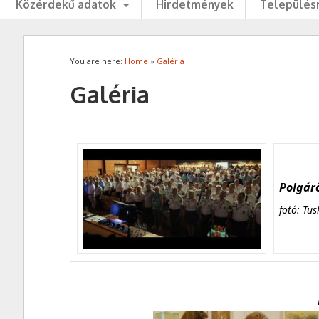
Közérdekű adatok
Hirdetmények
Településr
You are here:
Home
»
Galéria
Galéria
Polgárő
fotó: Tüs