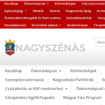
Kezdőlap
Önkormányzat
Elérhetőségek
Civil szervezete
Egészségügy
Oktatás
Galéria
Nagyszénás újság
Archi
Életkezdési támogatás és Start-számla
Hulladékszállítás
Falu
Közadatkereső
Közérdekű adatok
Hirdetmények
Települ
Kezdőlap
Önkormányzat
Elérhetőségek
Szennyvízcsatornázás
Nagyszénási Parkfürdő
E
Csatlakozás az ASP rendszerhez
Önkormányzati 
Falugazdász ügyfélfogadás
Magyar Falu Program