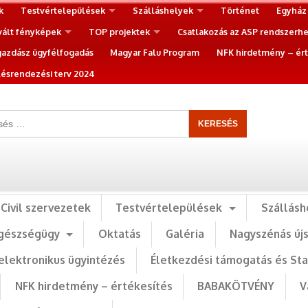
k
Testvértelepülések
Szálláshelyek
Történet
Egyház
vált fényképek
TOP projektek
Csatlakozás az ASP rendszerh
gazdász ügyfélfogadás
Magyar Falu Program
NFK hirdetmény – ért
ésrendezési terv 2024
Civil szervezetek
Testvértelepülések
Szállásh
gészségügy
Oktatás
Galéria
Nagyszénás új
elektronikus ügyintézés
Életkezdési támogatás és St
NFK hirdetmény – értékesítés
BABAKÖTVÉNY
V