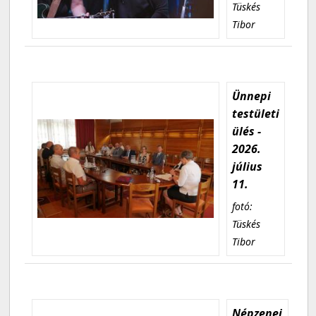
Tüskés
Tibor
Ünnepi
testületi
ülés -
2026.
július
11.
fotó:
Tüskés
Tibor
Népzenei