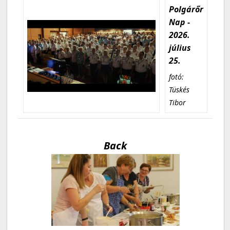
Polgárőr
Nap -
2026.
július
25.
fotó:
Tüskés
Tibor
Back