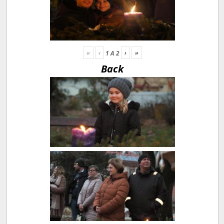
«
‹
›
»
1
A
2
Back