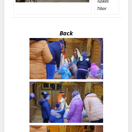
Tüskés
Tibor
Back