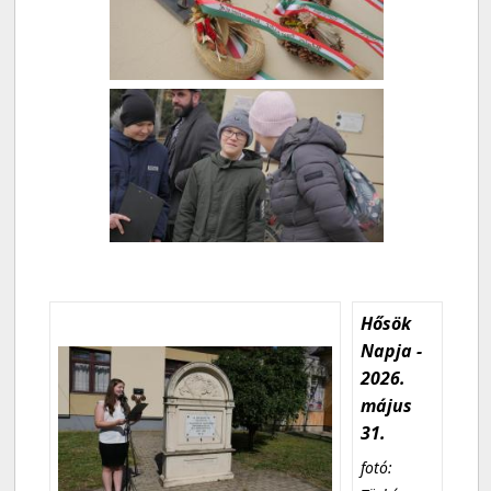
Hősök
Napja -
2026.
május
31.
fotó: