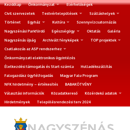
Kezdőlap
Önkormányzat
Elérhetőségek
Civil szervezetek
Testvértelepülések
Szálláshelyek
Történet
Egyház
Kultúra
Szennyvízcsatornázás
Nagyszénási Parkfürdő
Egészségügy
Oktatás
Galéria
Nagyszénás újság
Archivált fényképek
TOP projektek
Csatlakozás az ASP rendszerhez
Önkormányzati elektronikus ügyintézés
Életkezdési támogatás és Start-számla
Hulladékszállítás
Falugazdász ügyfélfogadás
Magyar Falu Program
NFK hirdetmény – értékesítés
BABAKÖTVÉNY
Választási információk
Közadatkereső
Közérdekű adatok
Hirdetmények
Településrendezési terv 2024