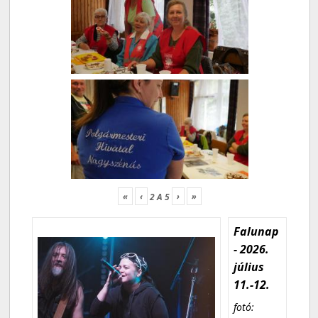
«
‹
›
»
2
A
5
Falunap
- 2026.
július
11.-12.
fotó: