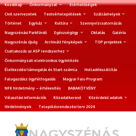
Kezdőlap
Önkormányzat
Elérhetőségek
Civil szervezetek
Testvértelepülések
Szálláshelyek
Történet
Egyház
Kultúra
Szennyvízcsatornázás
Nagyszénási Parkfürdő
Egészségügy
Oktatás
Galéria
Nagyszénás újság
Archivált fényképek
TOP projektek
Csatlakozás az ASP rendszerhez
Önkormányzati elektronikus ügyintézés
Életkezdési támogatás és Start-számla
Hulladékszállítás
Falugazdász ügyfélfogadás
Magyar Falu Program
NFK hirdetmény – értékesítés
BABAKÖTVÉNY
Választási információk
Közadatkereső
Közérdekű adatok
Hirdetmények
Településrendezési terv 2024