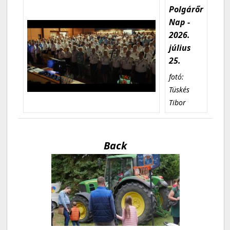
Polgárőr
Nap -
2026.
július
25.
fotó:
Tüskés
Tibor
Back