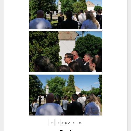
«
‹
›
»
1
A
2