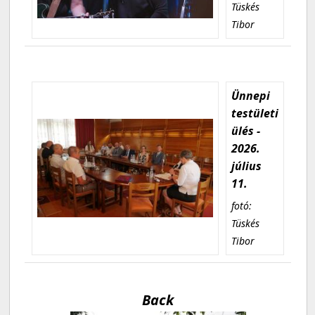
Tüskés
Tibor
Ünnepi
testületi
ülés -
2026.
július
11.
fotó:
Tüskés
Tibor
Back