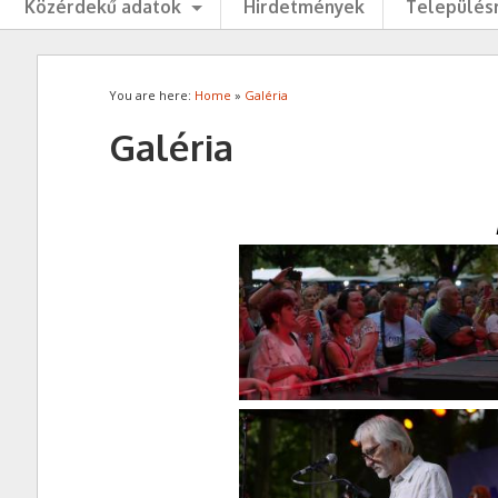
Közérdekű adatok
Hirdetmények
Településr
You are here:
Home
»
Galéria
Galéria