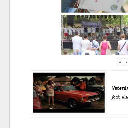
«
‹
Veterán
fotó: Tüs