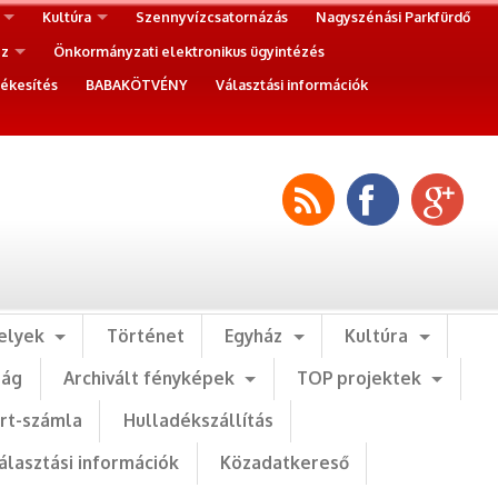
Kultúra
Szennyvízcsatornázás
Nagyszénási Parkfürdő
ez
Önkormányzati elektronikus ügyintézés
ékesítés
BABAKÖTVÉNY
Választási információk
elyek
Történet
Egyház
Kultúra
ság
Archivált fényképek
TOP projektek
art-számla
Hulladékszállítás
álasztási információk
Közadatkereső