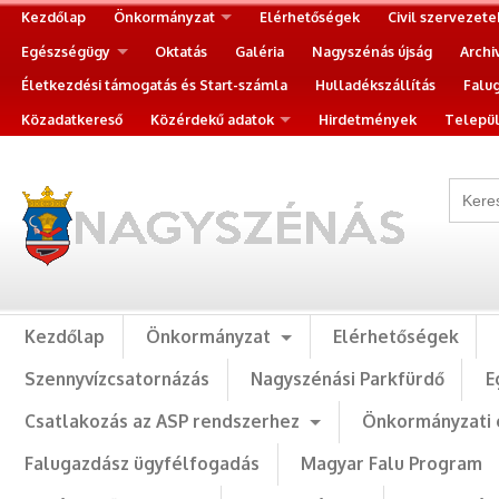
Kezdőlap
Önkormányzat
Elérhetőségek
Civil szervezete
Egészségügy
Oktatás
Galéria
Nagyszénás újság
Archi
Életkezdési támogatás és Start-számla
Hulladékszállítás
Falu
Közadatkereső
Közérdekű adatok
Hirdetmények
Települ
Kezdőlap
Önkormányzat
Elérhetőségek
Szennyvízcsatornázás
Nagyszénási Parkfürdő
E
Csatlakozás az ASP rendszerhez
Önkormányzati 
Falugazdász ügyfélfogadás
Magyar Falu Program