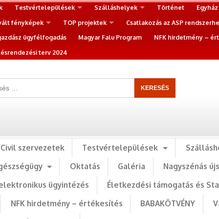
k
Testvértelepülések
Szálláshelyek
Történet
Egyház
vált fényképek
TOP projektek
Csatlakozás az ASP rendszerh
gazdász ügyfélfogadás
Magyar Falu Program
NFK hirdetmény – ért
ésrendezési terv 2024
Civil szervezetek
Testvértelepülések
Szállásh
gészségügy
Oktatás
Galéria
Nagyszénás új
elektronikus ügyintézés
Életkezdési támogatás és St
NFK hirdetmény – értékesítés
BABAKÖTVÉNY
V