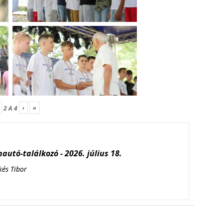
›
»
2
A
4
autó-találkozó - 2026. július 18.
kés Tibor