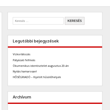
Legutóbbi bejegyzések
Vízkorlátozás
Pályázati felhívás
Ökumenikus istentisztelet augusztus 20-án
Nyitás hamarosan!
HŐSÉGRIADÓ – Kijelölt hűsölőhelyek
Archívum