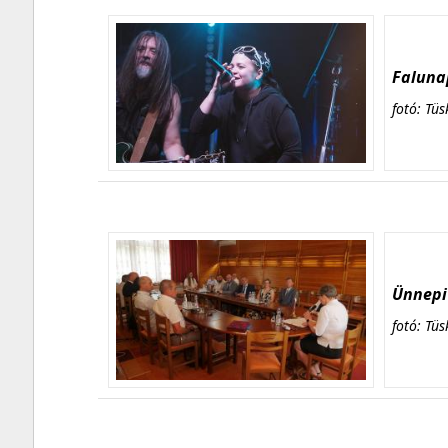
Falunap
fotó: Tüs
Ünnepi 
fotó: Tüs