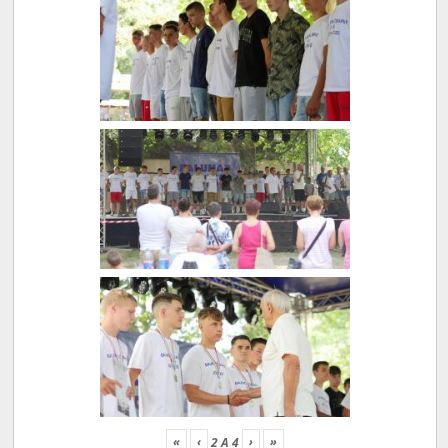
«
‹
›
»
2
A
4