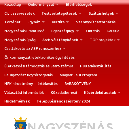
Kezdőlap
Önkormányzat
Elérhetőségek
Civil szervezetek
Testvértelepülések
Szálláshelyek
Történet
Egyház
Kultúra
Szennyvízcsatornázás
Nagyszénási Parkfürdő
Egészségügy
Oktatás
Galéria
Nagyszénás újság
Archivált fényképek
TOP projektek
Csatlakozás az ASP rendszerhez
Önkormányzati elektronikus ügyintézés
Életkezdési támogatás és Start-számla
Hulladékszállítás
Falugazdász ügyfélfogadás
Magyar Falu Program
NFK hirdetmény – értékesítés
BABAKÖTVÉNY
Választási információk
Közadatkereső
Közérdekű adatok
Hirdetmények
Településrendezési terv 2024