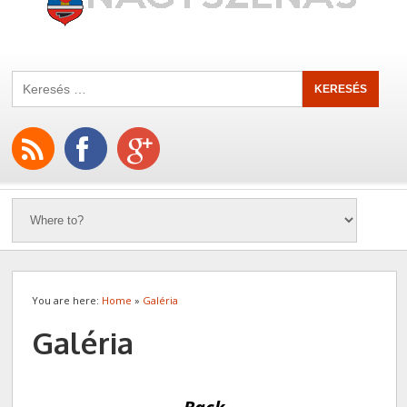
You are here:
Home
»
Galéria
Galéria