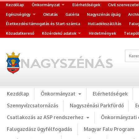
Kezdőlap
Önkormányzat
Elérhetőségek
Civil szervezete
Egészségügy
Oktatás
Galéria
Nagyszénás újság
Archi
Életkezdési támogatás és Start-számla
Hulladékszállítás
Falu
Közadatkereső
Közérdekű adatok
Hirdetmények
Települ
Kezdőlap
Önkormányzat
Elérhetőségek
Szennyvízcsatornázás
Nagyszénási Parkfürdő
E
Csatlakozás az ASP rendszerhez
Önkormányzati 
Falugazdász ügyfélfogadás
Magyar Falu Program