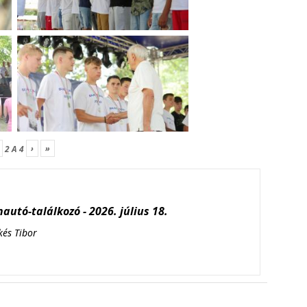
›
»
2
A
4
autó-találkozó - 2026. július 18.
kés Tibor