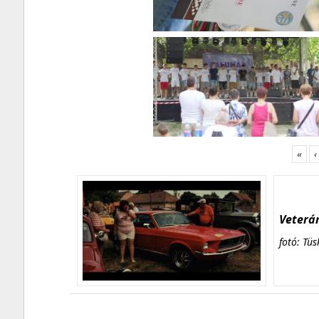
«
‹
Veterán
fotó: Tüs