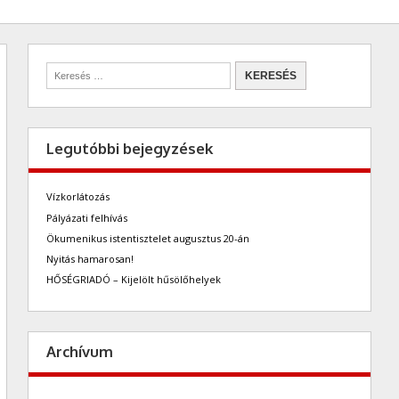
Legutóbbi bejegyzések
Vízkorlátozás
Pályázati felhívás
Ökumenikus istentisztelet augusztus 20-án
Nyitás hamarosan!
HŐSÉGRIADÓ – Kijelölt hűsölőhelyek
Archívum