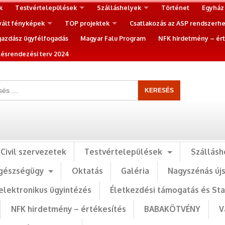
k
Testvértelepülések
Szálláshelyek
Történet
Egyház
vált fényképek
TOP projektek
Csatlakozás az ASP rendszerh
gazdász ügyfélfogadás
Magyar Falu Program
NFK hirdetmény – ért
ésrendezési terv 2024
Civil szervezetek
Testvértelepülések
Szállásh
gészségügy
Oktatás
Galéria
Nagyszénás új
elektronikus ügyintézés
Életkezdési támogatás és St
NFK hirdetmény – értékesítés
BABAKÖTVÉNY
V