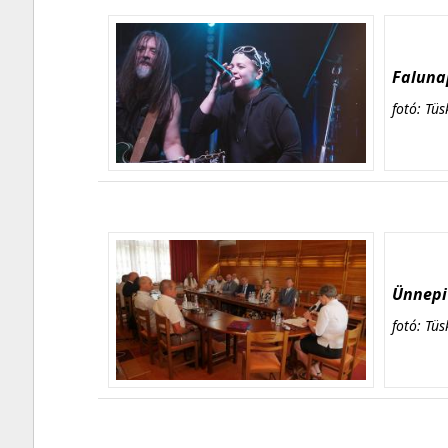
Falunap
fotó: Tüs
Ünnepi 
fotó: Tüs