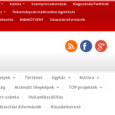
Kultúra
Szennyvízcsatornázás
Nagyszénási Parkfürdő
ez
Önkormányzati elektronikus ügyintézés
ékesítés
BABAKÖTVÉNY
Választási információk
elyek
Történet
Egyház
Kultúra
ság
Archivált fényképek
TOP projektek
art-számla
Hulladékszállítás
álasztási információk
Közadatkereső