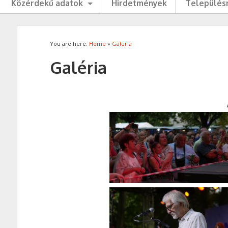
Közérdekű adatok
Hirdetmények
Településr
You are here:
Home
»
Galéria
Galéria