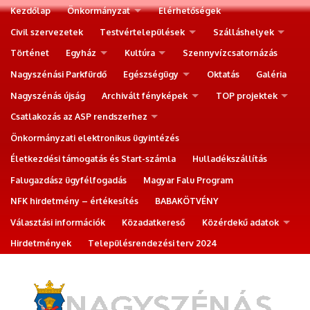
Kezdőlap
Önkormányzat
Elérhetőségek
Civil szervezetek
Testvértelepülések
Szálláshelyek
Történet
Egyház
Kultúra
Szennyvízcsatornázás
Nagyszénási Parkfürdő
Egészségügy
Oktatás
Galéria
Nagyszénás újság
Archivált fényképek
TOP projektek
Csatlakozás az ASP rendszerhez
Önkormányzati elektronikus ügyintézés
Életkezdési támogatás és Start-számla
Hulladékszállítás
Falugazdász ügyfélfogadás
Magyar Falu Program
NFK hirdetmény – értékesítés
BABAKÖTVÉNY
Választási információk
Közadatkereső
Közérdekű adatok
Hirdetmények
Településrendezési terv 2024