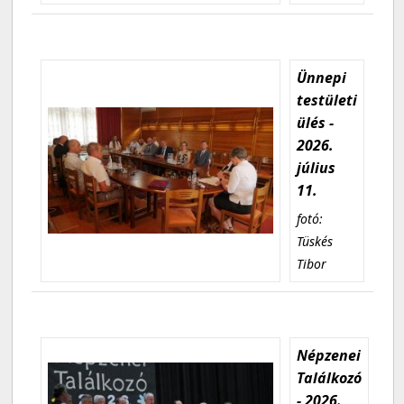
Ünnepi
testületi
ülés -
2026.
július
11.
fotó:
Tüskés
Tibor
Népzenei
Találkozó
- 2026.