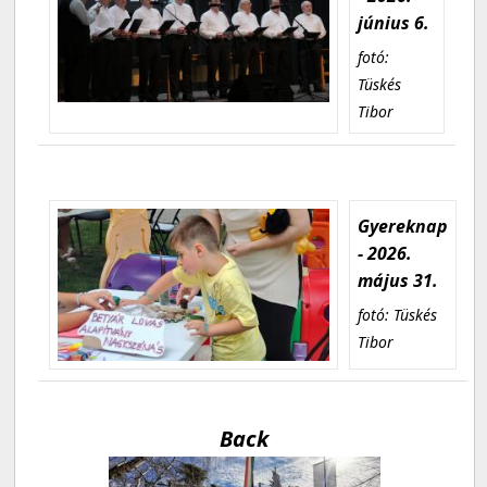
június 6.
fotó:
Tüskés
Tibor
Gyereknap
- 2026.
május 31.
fotó: Tüskés
Tibor
Back