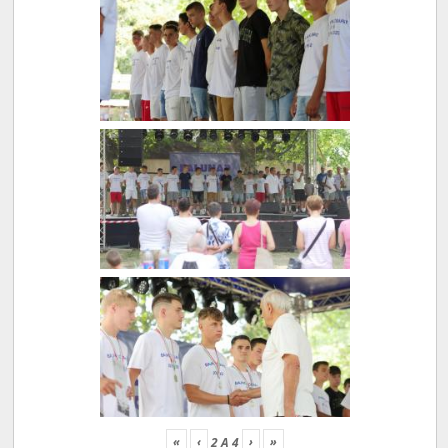
«
‹
›
»
2
A
4