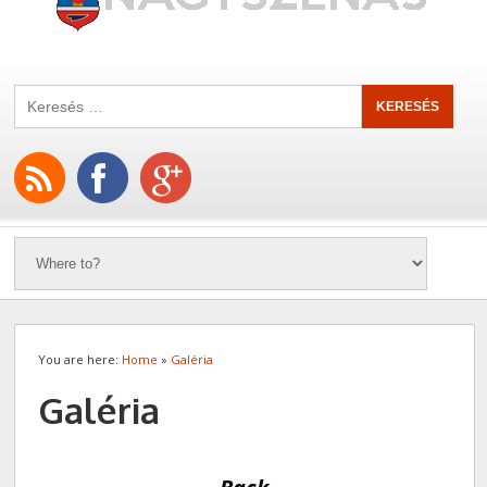
You are here:
Home
»
Galéria
Galéria