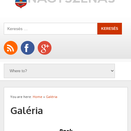
You are here:
Home
»
Galéria
Galéria