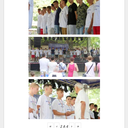
«
‹
›
»
2
A
4