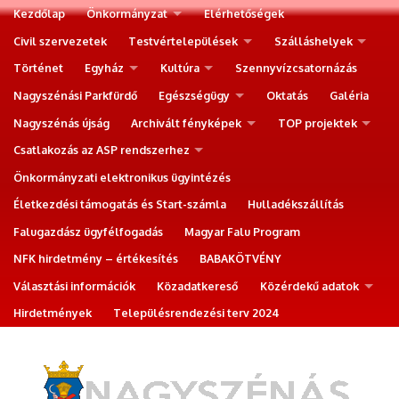
Kezdőlap
Önkormányzat
Elérhetőségek
Civil szervezetek
Testvértelepülések
Szálláshelyek
Történet
Egyház
Kultúra
Szennyvízcsatornázás
Nagyszénási Parkfürdő
Egészségügy
Oktatás
Galéria
Nagyszénás újság
Archivált fényképek
TOP projektek
Csatlakozás az ASP rendszerhez
Önkormányzati elektronikus ügyintézés
Életkezdési támogatás és Start-számla
Hulladékszállítás
Falugazdász ügyfélfogadás
Magyar Falu Program
NFK hirdetmény – értékesítés
BABAKÖTVÉNY
Választási információk
Közadatkereső
Közérdekű adatok
Hirdetmények
Településrendezési terv 2024