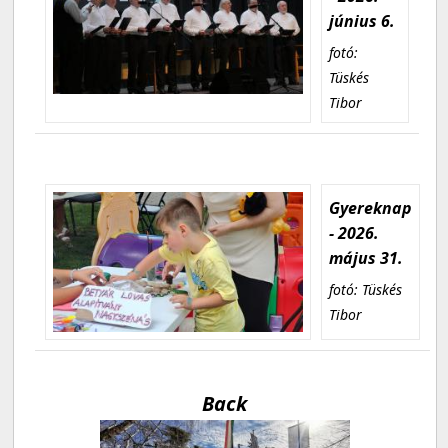
június 6.
fotó:
Tüskés
Tibor
Gyereknap
- 2026.
május 31.
fotó: Tüskés
Tibor
Back