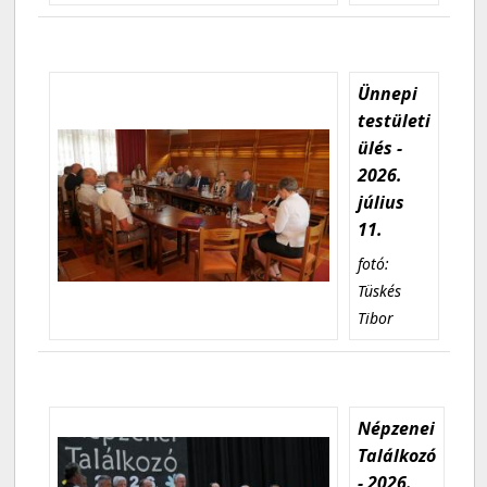
Ünnepi
testületi
ülés -
2026.
július
11.
fotó:
Tüskés
Tibor
Népzenei
Találkozó
- 2026.