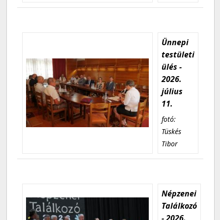
Ünnepi
testületi
ülés -
2026.
július
11.
fotó:
Tüskés
Tibor
Népzenei
Találkozó
- 2026.