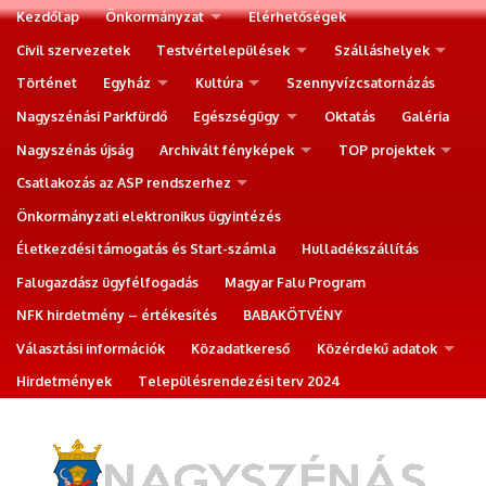
Kezdőlap
Önkormányzat
Elérhetőségek
Civil szervezetek
Testvértelepülések
Szálláshelyek
Történet
Egyház
Kultúra
Szennyvízcsatornázás
Nagyszénási Parkfürdő
Egészségügy
Oktatás
Galéria
Nagyszénás újság
Archivált fényképek
TOP projektek
Csatlakozás az ASP rendszerhez
Önkormányzati elektronikus ügyintézés
Életkezdési támogatás és Start-számla
Hulladékszállítás
Falugazdász ügyfélfogadás
Magyar Falu Program
NFK hirdetmény – értékesítés
BABAKÖTVÉNY
Választási információk
Közadatkereső
Közérdekű adatok
Hirdetmények
Településrendezési terv 2024