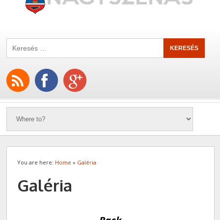
You are here:
Home
»
Galéria
Galéria