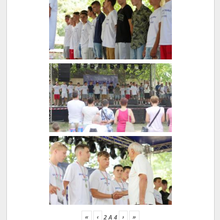
«
‹
›
»
2
A
4