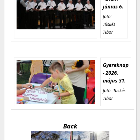
június 6.
fotó:
Tüskés
Tibor
Gyereknap
- 2026.
május 31.
fotó: Tüskés
Tibor
Back