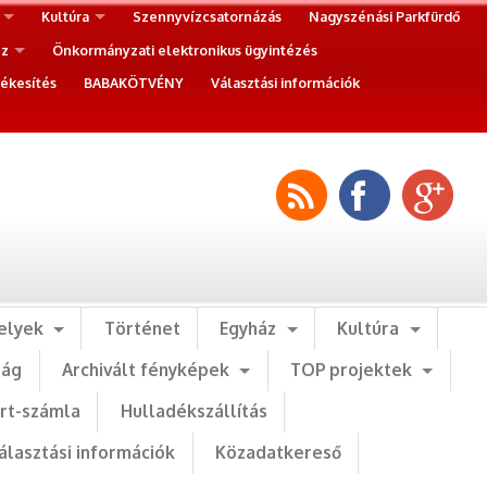
Kultúra
Szennyvízcsatornázás
Nagyszénási Parkfürdő
ez
Önkormányzati elektronikus ügyintézés
ékesítés
BABAKÖTVÉNY
Választási információk
elyek
Történet
Egyház
Kultúra
ság
Archivált fényképek
TOP projektek
art-számla
Hulladékszállítás
álasztási információk
Közadatkereső