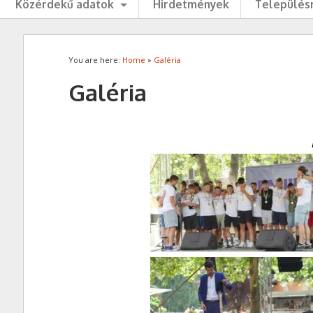
Közérdekű adatok
Hirdetmények
Településr
You are here:
Home
»
Galéria
Galéria