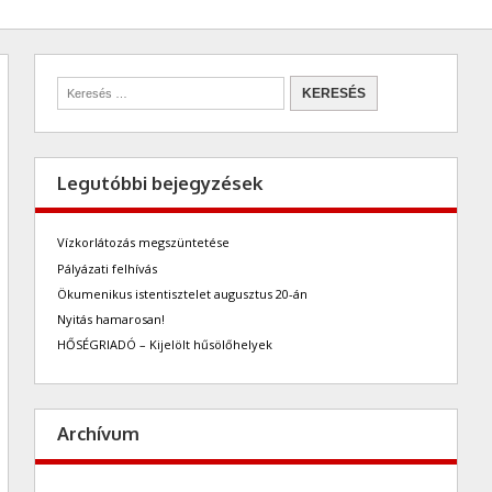
Legutóbbi bejegyzések
Vízkorlátozás megszüntetése
Pályázati felhívás
Ökumenikus istentisztelet augusztus 20-án
Nyitás hamarosan!
HŐSÉGRIADÓ – Kijelölt hűsölőhelyek
Archívum