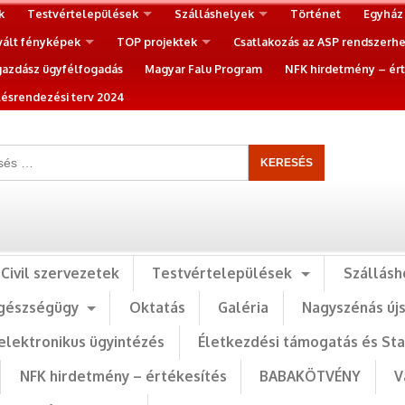
k
Testvértelepülések
Szálláshelyek
Történet
Egyház
vált fényképek
TOP projektek
Csatlakozás az ASP rendszerh
gazdász ügyfélfogadás
Magyar Falu Program
NFK hirdetmény – ért
ésrendezési terv 2024
Civil szervezetek
Testvértelepülések
Szállásh
gészségügy
Oktatás
Galéria
Nagyszénás új
elektronikus ügyintézés
Életkezdési támogatás és St
NFK hirdetmény – értékesítés
BABAKÖTVÉNY
V