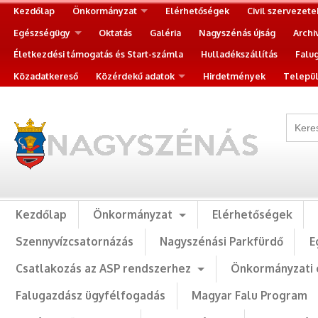
Kezdőlap
Önkormányzat
Elérhetőségek
Civil szervezete
Egészségügy
Oktatás
Galéria
Nagyszénás újság
Archi
Életkezdési támogatás és Start-számla
Hulladékszállítás
Falu
Közadatkereső
Közérdekű adatok
Hirdetmények
Települ
Kezdőlap
Önkormányzat
Elérhetőségek
Szennyvízcsatornázás
Nagyszénási Parkfürdő
E
Csatlakozás az ASP rendszerhez
Önkormányzati 
Falugazdász ügyfélfogadás
Magyar Falu Program