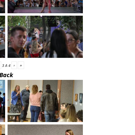
›
»
3
A
4
Back