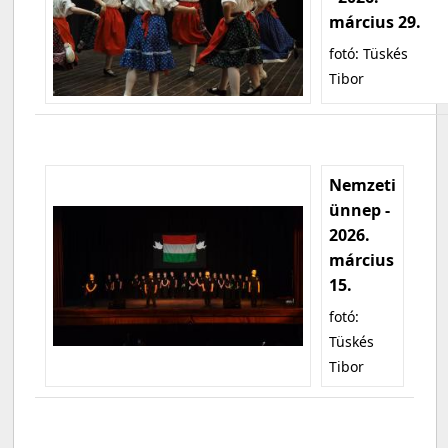
március 29.
fotó: Tüskés
Tibor
Nemzeti
ünnep -
2026.
március
15.
fotó:
Tüskés
Tibor