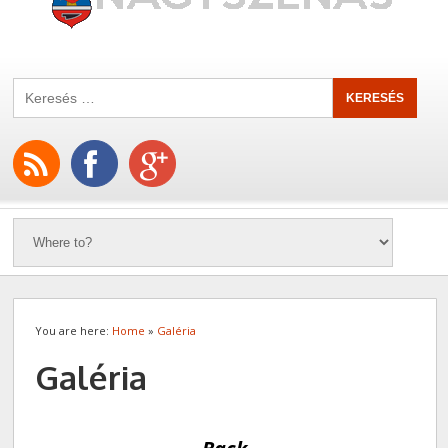
You are here:
Home
»
Galéria
Galéria