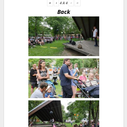
«
‹
›
»
4
A
4
Back