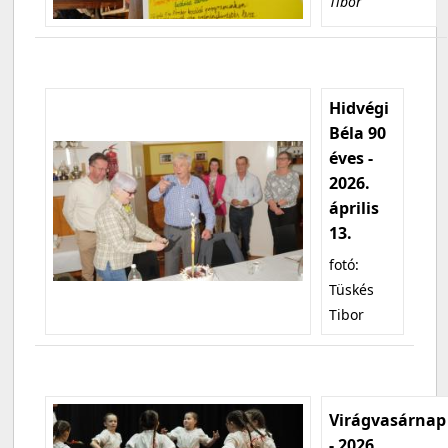
Tibor
Hidvégi
Béla 90
éves -
2026.
április
13.
fotó:
Tüskés
Tibor
Virágvasárnap
- 2026.