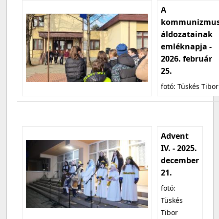
A
kommunizmu
áldozatainak
emléknapja -
2026. február
25.
fotó: Tüskés Tibor
Advent
IV. - 2025.
december
21.
fotó:
Tüskés
Tibor