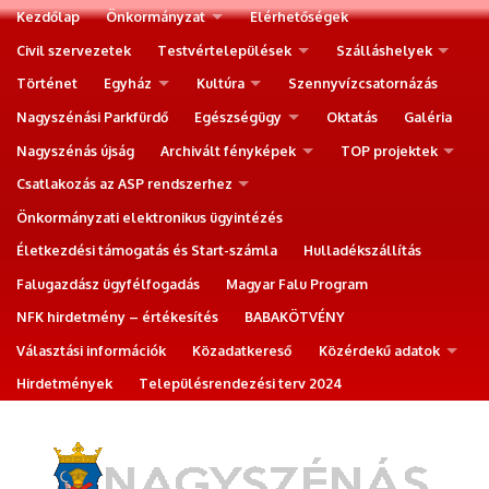
Kezdőlap
Önkormányzat
Elérhetőségek
Civil szervezetek
Testvértelepülések
Szálláshelyek
Történet
Egyház
Kultúra
Szennyvízcsatornázás
Nagyszénási Parkfürdő
Egészségügy
Oktatás
Galéria
Nagyszénás újság
Archivált fényképek
TOP projektek
Csatlakozás az ASP rendszerhez
Önkormányzati elektronikus ügyintézés
Életkezdési támogatás és Start-számla
Hulladékszállítás
Falugazdász ügyfélfogadás
Magyar Falu Program
NFK hirdetmény – értékesítés
BABAKÖTVÉNY
Választási információk
Közadatkereső
Közérdekű adatok
Hirdetmények
Településrendezési terv 2024