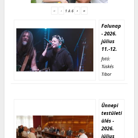
«
‹
›
»
1
A
6
Falunap
- 2026.
július
11.-12.
fotó:
Tüskés
Tibor
Ünnepi
testületi
ülés -
2026.
július