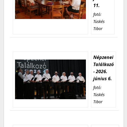
11.
fotó:
Tüskés
Tibor
Népzenei
Találkozó
- 2026.
június 6.
fotó:
Tüskés
Tibor