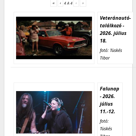
«
‹
›
»
4
A
4
Veteránautó-
találkozó -
2026. július
18.
fotó: Tüskés
Tibor
Falunap
- 2026.
július
11.-12.
fotó:
Tüskés