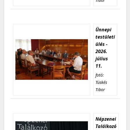
Tibor
Ünnepi
testületi
ülés -
2026.
július
11.
fotó:
Tüskés
Tibor
Népzenei
Találkozó