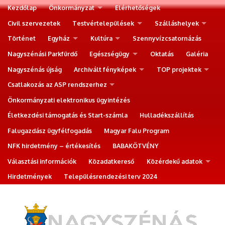
Kezdőlap
Önkormányzat
Elérhetőségek
Civil szervezetek
Testvértelepülések
Szálláshelyek
Történet
Egyház
Kultúra
Szennyvízcsatornázás
Nagyszénási Parkfürdő
Egészségügy
Oktatás
Galéria
Nagyszénás újság
Archivált fényképek
TOP projektek
Csatlakozás az ASP rendszerhez
Önkormányzati elektronikus ügyintézés
Életkezdési támogatás és Start-számla
Hulladékszállítás
Falugazdász ügyfélfogadás
Magyar Falu Program
NFK hirdetmény – értékesítés
BABAKÖTVÉNY
Választási információk
Közadatkereső
Közérdekű adatok
Hirdetmények
Településrendezési terv 2024