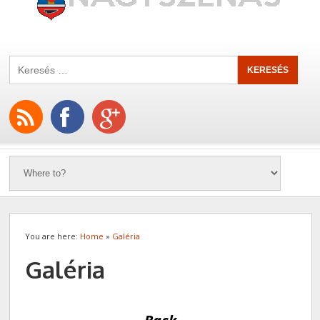
You are here:
Home
»
Galéria
Galéria