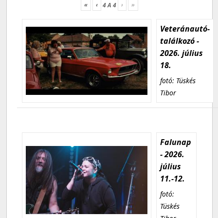
«
‹
›
»
4
A
4
Veteránautó-
találkozó -
2026. július
18.
fotó: Tüskés
Tibor
Falunap
- 2026.
július
11.-12.
fotó:
Tüskés