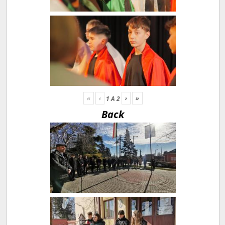
«
‹
›
»
1
A
2
Back