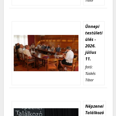
Tibor
Ünnepi
testületi
ülés -
2026.
július
11.
fotó:
Tüskés
Tibor
Népzenei
Találkozó