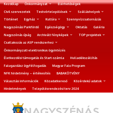
Kezdőlap
Önkormányzat
Elérhetőségek
Civil szervezetek
Testvértelepülések
Szálláshelyek
Történet
Egyház
Kultúra
Szennyvízcsatornázás
Nagyszénási Parkfürdő
Egészségügy
Oktatás
Galéria
Nagyszénás újság
Archivált fényképek
TOP projektek
Csatlakozás az ASP rendszerhez
Önkormányzati elektronikus ügyintézés
Életkezdési támogatás és Start-számla
Hulladékszállítás
Falugazdász ügyfélfogadás
Magyar Falu Program
NFK hirdetmény – értékesítés
BABAKÖTVÉNY
Választási információk
Közadatkereső
Közérdekű adatok
Hirdetmények
Településrendezési terv 2024