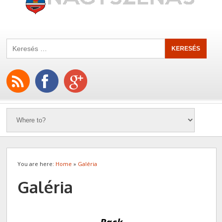
You are here:
Home
»
Galéria
Galéria