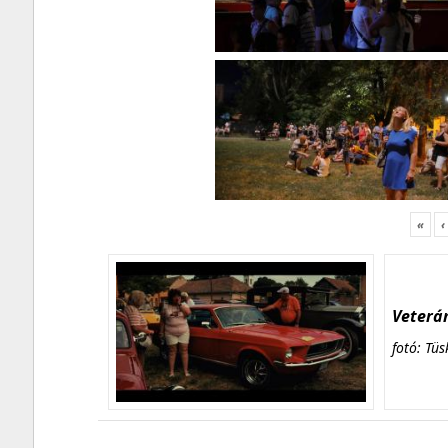
«
‹
Veterán
fotó: Tüs