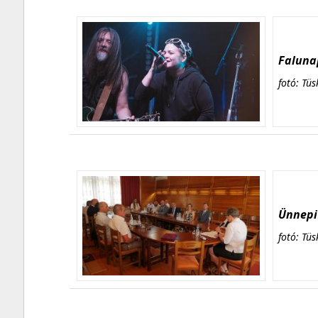
Falunap
fotó: Tüs
Ünnepi 
fotó: Tüs