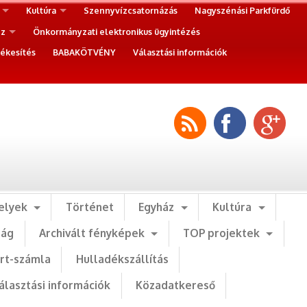
Kultúra
Szennyvízcsatornázás
Nagyszénási Parkfürdő
ez
Önkormányzati elektronikus ügyintézés
ékesítés
BABAKÖTVÉNY
Választási információk
elyek
Történet
Egyház
Kultúra
ság
Archivált fényképek
TOP projektek
art-számla
Hulladékszállítás
álasztási információk
Közadatkereső