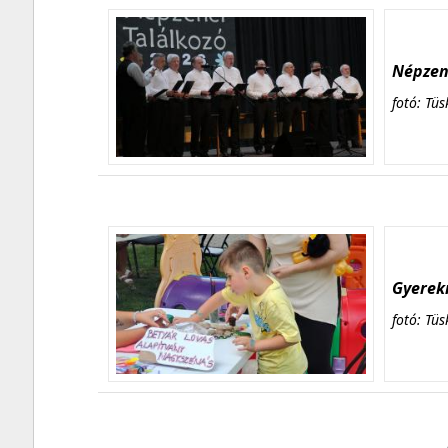
Népzene
fotó: Tüs
Gyerekn
fotó: Tüs