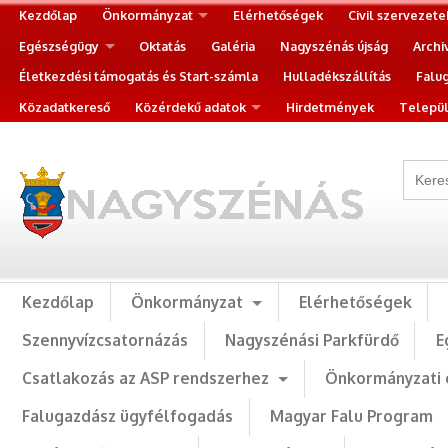
Kezdőlap
Önkormányzat
Elérhetőségek
Civil szervezete
Egészségügy
Oktatás
Galéria
Nagyszénás újság
Archi
Életkezdési támogatás és Start-számla
Hulladékszállítás
Falu
Közadatkereső
Közérdekű adatok
Hirdetmények
Települ
Kezdőlap
Önkormányzat
Elérhetőségek
Szennyvízcsatornázás
Nagyszénási Parkfürdő
E
Csatlakozás az ASP rendszerhez
Önkormányzati 
Falugazdász ügyfélfogadás
Magyar Falu Program