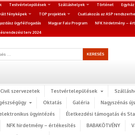
k
Testvértelepülések
Szálláshelyek
Történet
Egyház
vált fényképek
TOP projektek
Csatlakozás az ASP rendszerh
gazdász ügyfélfogadás
Magyar Falu Program
NFK hirdetmény – ért
ésrendezési terv 2024
Civil szervezetek
Testvértelepülések
Szállásh
gészségügy
Oktatás
Galéria
Nagyszénás új
elektronikus ügyintézés
Életkezdési támogatás és St
NFK hirdetmény – értékesítés
BABAKÖTVÉNY
V