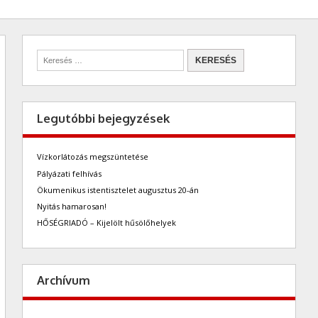
Legutóbbi bejegyzések
Vízkorlátozás megszüntetése
Pályázati felhívás
Ökumenikus istentisztelet augusztus 20-án
Nyitás hamarosan!
HŐSÉGRIADÓ – Kijelölt hűsölőhelyek
Archívum