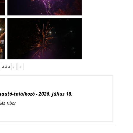
›
»
4
A
4
autó-találkozó - 2026. július 18.
kés Tibor