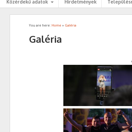
Közérdekű adatok
Hirdetmények
Településr
You are here:
Home
»
Galéria
Galéria