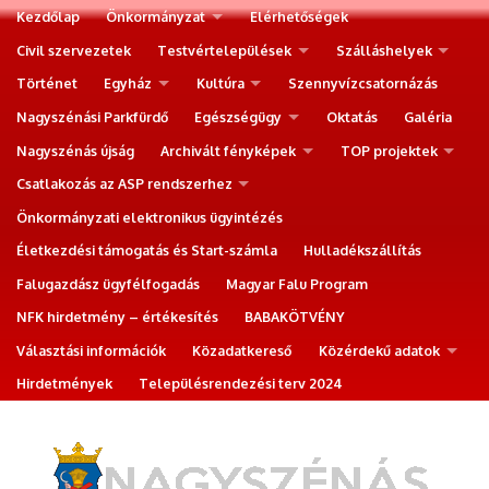
Kezdőlap
Önkormányzat
Elérhetőségek
Civil szervezetek
Testvértelepülések
Szálláshelyek
Történet
Egyház
Kultúra
Szennyvízcsatornázás
Nagyszénási Parkfürdő
Egészségügy
Oktatás
Galéria
Nagyszénás újság
Archivált fényképek
TOP projektek
Csatlakozás az ASP rendszerhez
Önkormányzati elektronikus ügyintézés
Életkezdési támogatás és Start-számla
Hulladékszállítás
Falugazdász ügyfélfogadás
Magyar Falu Program
NFK hirdetmény – értékesítés
BABAKÖTVÉNY
Választási információk
Közadatkereső
Közérdekű adatok
Hirdetmények
Településrendezési terv 2024