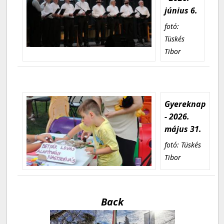
június 6.
fotó:
Tüskés
Tibor
Gyereknap
- 2026.
május 31.
fotó: Tüskés
Tibor
Back