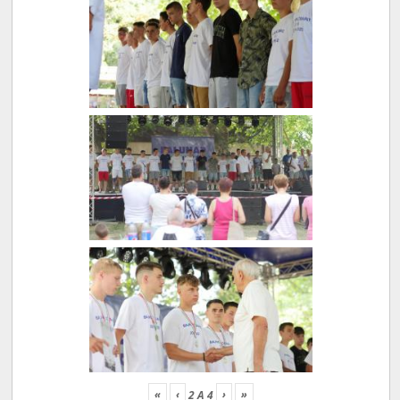
«
‹
›
»
2
A
4