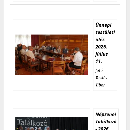
Ünnepi
testületi
ülés -
2026.
július
11.
fotó:
Tüskés
Tibor
Népzenei
Találkozó
- 2026.