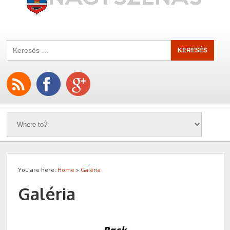
You are here:
Home
»
Galéria
Galéria