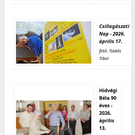
Csillagászati
Nap - 2026.
április 17.
fotó: Tüskés
Tibor
Hidvégi
Béla 90
éves -
2026.
április
13.