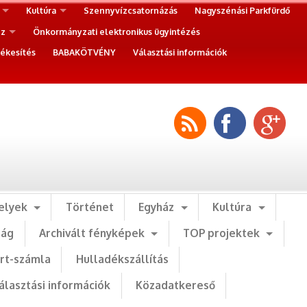
Kultúra
Szennyvízcsatornázás
Nagyszénási Parkfürdő
ez
Önkormányzati elektronikus ügyintézés
ékesítés
BABAKÖTVÉNY
Választási információk
elyek
Történet
Egyház
Kultúra
ság
Archivált fényképek
TOP projektek
art-számla
Hulladékszállítás
álasztási információk
Közadatkereső