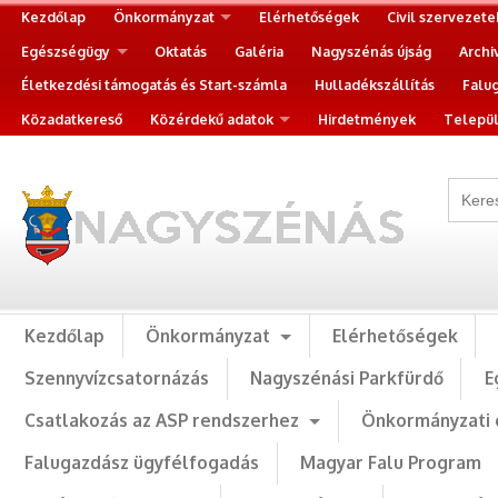
Kezdőlap
Önkormányzat
Elérhetőségek
Civil szervezete
Egészségügy
Oktatás
Galéria
Nagyszénás újság
Archi
Életkezdési támogatás és Start-számla
Hulladékszállítás
Falu
Közadatkereső
Közérdekű adatok
Hirdetmények
Települ
Kezdőlap
Önkormányzat
Elérhetőségek
Szennyvízcsatornázás
Nagyszénási Parkfürdő
E
Csatlakozás az ASP rendszerhez
Önkormányzati 
Falugazdász ügyfélfogadás
Magyar Falu Program