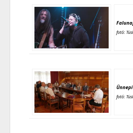
Falunap
fotó: Tüs
Ünnepi 
fotó: Tüs