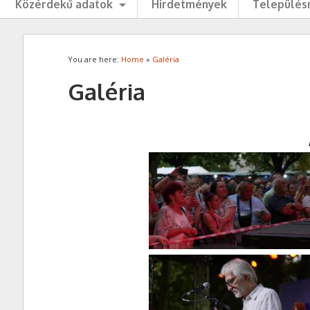
Közérdekű adatok
Hirdetmények
Településr
You are here:
Home
»
Galéria
Galéria