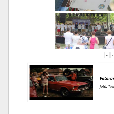
«
‹
Veterán
fotó: Tüs