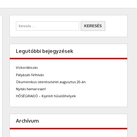
Legutóbbi bejegyzések
Vízkorlátozás
Pályázati felhívás
Ökumenikus istentisztelet augusztus 20-án
Nyitás hamarosan!
HŐSÉGRIADÓ – Kijelölt hűsölőhelyek
Archívum