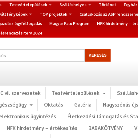
k
Testvértelepülések
Szálláshelyek
Történet
Egyház
vált fényképek
TOP projektek
Csatlakozás az ASP rendszerh
gazdász ügyfélfogadás
Magyar Falu Program
NFK hirdetmény – ért
ésrendezési terv 2024
Civil szervezetek
Testvértelepülések
Szállásh
gészségügy
Oktatás
Galéria
Nagyszénás új
elektronikus ügyintézés
Életkezdési támogatás és St
NFK hirdetmény – értékesítés
BABAKÖTVÉNY
V