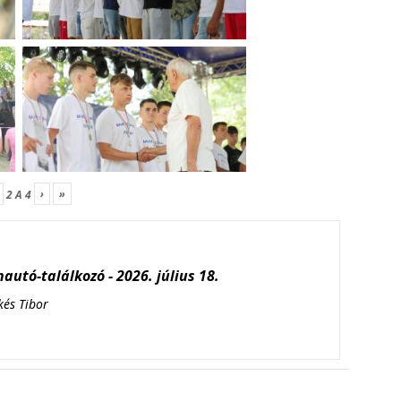
›
»
2
A
4
autó-találkozó - 2026. július 18.
kés Tibor