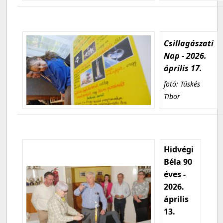
Csillagászati
Nap - 2026.
április 17.
fotó: Tüskés
Tibor
Hidvégi
Béla 90
éves -
2026.
április
13.