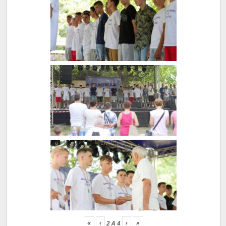
«
‹
›
»
2
A
4