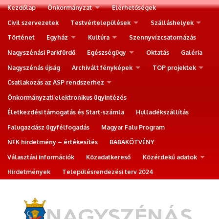
Kezdőlap
Önkormányzat
Elérhetőségek
Civil szervezetek
Testvértelepülések
Szálláshelyek
Történet
Egyház
Kultúra
Szennyvízcsatornázás
Nagyszénási Parkfürdő
Egészségügy
Oktatás
Galéria
Nagyszénás újság
Archivált fényképek
TOP projektek
Csatlakozás az ASP rendszerhez
Önkormányzati elektronikus ügyintézés
Életkezdési támogatás és Start-számla
Hulladékszállítás
Falugazdász ügyfélfogadás
Magyar Falu Program
NFK hirdetmény – értékesítés
BABAKÖTVÉNY
Választási információk
Közadatkereső
Közérdekű adatok
Hirdetmények
Településrendezési terv 2024