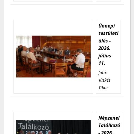
Ünnepi
testületi
ülés -
2026.
július
11.
fotó:
Tüskés
Tibor
Népzenei
Találkozó
- 2026.