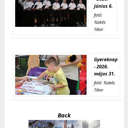
június 6.
fotó:
Tüskés
Tibor
Gyereknap
- 2026.
május 31.
fotó: Tüskés
Tibor
Back