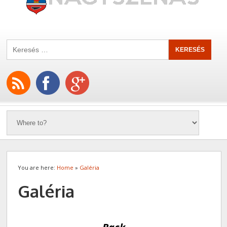
You are here:
Home
»
Galéria
Galéria