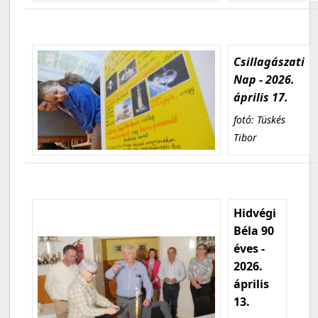
Csillagászati
Nap - 2026.
április 17.
fotó: Tüskés
Tibor
Hidvégi
Béla 90
éves -
2026.
április
13.