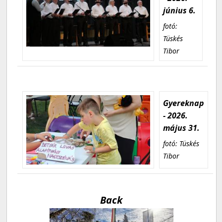
június 6.
fotó:
Tüskés
Tibor
Gyereknap
- 2026.
május 31.
fotó: Tüskés
Tibor
Back