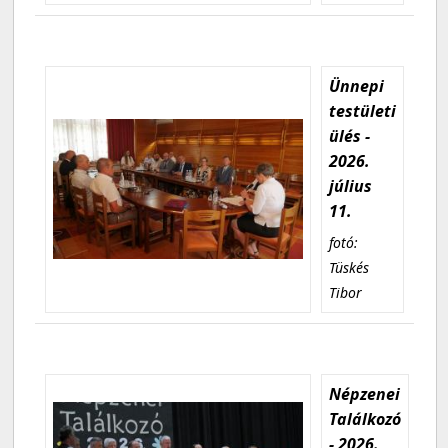
Ünnepi
testületi
ülés -
2026.
július
11.
fotó:
Tüskés
Tibor
Népzenei
Találkozó
- 2026.