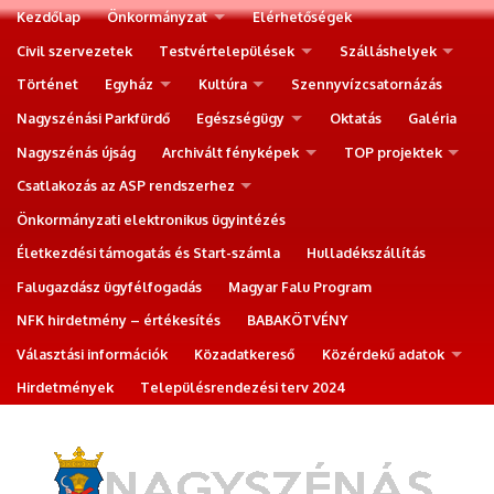
Kezdőlap
Önkormányzat
Elérhetőségek
Civil szervezetek
Testvértelepülések
Szálláshelyek
Történet
Egyház
Kultúra
Szennyvízcsatornázás
Nagyszénási Parkfürdő
Egészségügy
Oktatás
Galéria
Nagyszénás újság
Archivált fényképek
TOP projektek
Csatlakozás az ASP rendszerhez
Önkormányzati elektronikus ügyintézés
Életkezdési támogatás és Start-számla
Hulladékszállítás
Falugazdász ügyfélfogadás
Magyar Falu Program
NFK hirdetmény – értékesítés
BABAKÖTVÉNY
Választási információk
Közadatkereső
Közérdekű adatok
Hirdetmények
Településrendezési terv 2024