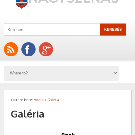
You are here:
Home
»
Galéria
Galéria