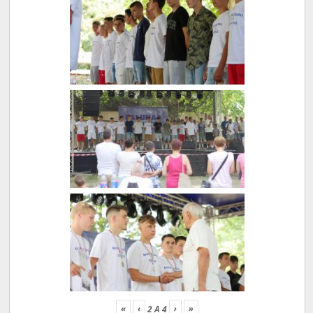
«
‹
›
»
2
A
4