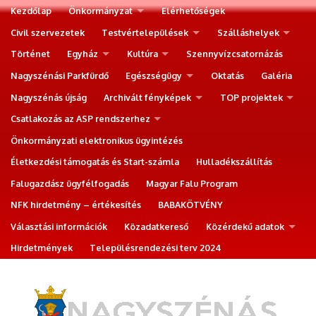
Kezdőlap
Önkormányzat
Elérhetőségek
Civil szervezetek
Testvértelepülések
Szálláshelyek
Történet
Egyház
Kultúra
Szennyvízcsatornázás
Nagyszénási Parkfürdő
Egészségügy
Oktatás
Galéria
Nagyszénás újság
Archivált fényképek
TOP projektek
Csatlakozás az ASP rendszerhez
Önkormányzati elektronikus ügyintézés
Életkezdési támogatás és Start-számla
Hulladékszállítás
Falugazdász ügyfélfogadás
Magyar Falu Program
NFK hirdetmény – értékesítés
BABAKÖTVÉNY
Választási információk
Közadatkereső
Közérdekű adatok
Hirdetmények
Településrendezési terv 2024