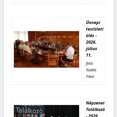
Ünnepi
testületi
ülés -
2026.
július
11.
fotó:
Tüskés
Tibor
Népzenei
Találkozó
- 2026.