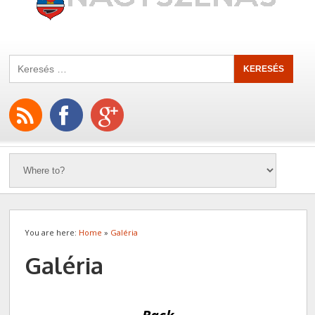
You are here:
Home
»
Galéria
Galéria