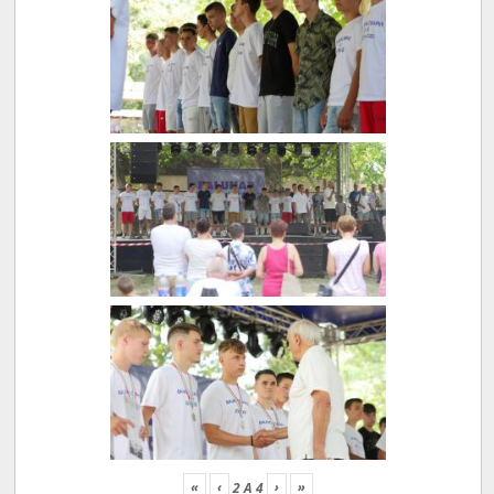
«
‹
›
»
2
A
4