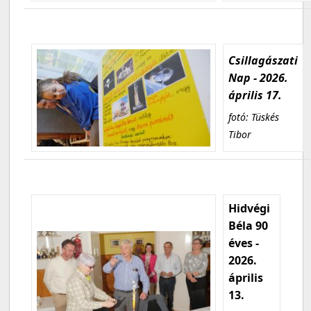
Csillagászati
Nap - 2026.
április 17.
fotó: Tüskés
Tibor
Hidvégi
Béla 90
éves -
2026.
április
13.