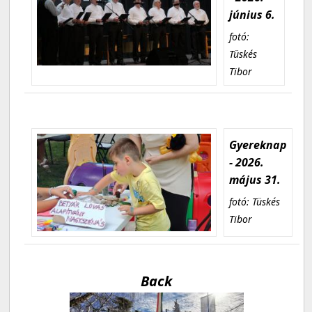
június 6.
fotó:
Tüskés
Tibor
Gyereknap
- 2026.
május 31.
fotó: Tüskés
Tibor
Back