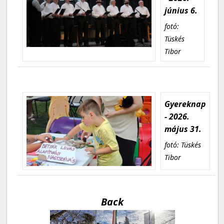
június 6.
fotó:
Tüskés
Tibor
Gyereknap
- 2026.
május 31.
fotó: Tüskés
Tibor
Back