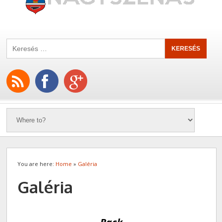
You are here:
Home
»
Galéria
Galéria