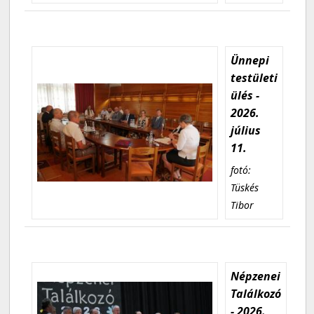
Ünnepi
testületi
ülés -
2026.
július
11.
fotó:
Tüskés
Tibor
Népzenei
Találkozó
- 2026.