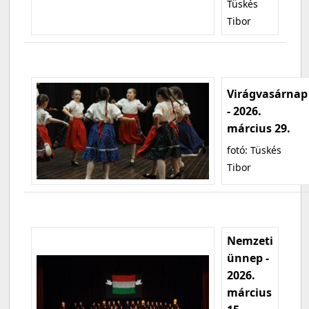
Tüskés
Tibor
Virágvasárnap
- 2026.
március 29.
fotó: Tüskés
Tibor
Nemzeti
ünnep -
2026.
március