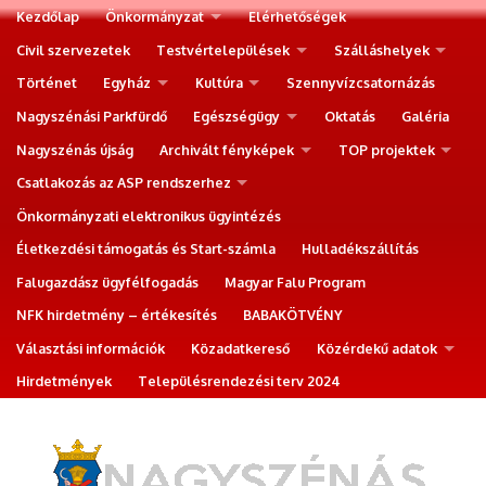
Kezdőlap
Önkormányzat
Elérhetőségek
Civil szervezetek
Testvértelepülések
Szálláshelyek
Történet
Egyház
Kultúra
Szennyvízcsatornázás
Nagyszénási Parkfürdő
Egészségügy
Oktatás
Galéria
Nagyszénás újság
Archivált fényképek
TOP projektek
Csatlakozás az ASP rendszerhez
Önkormányzati elektronikus ügyintézés
Életkezdési támogatás és Start-számla
Hulladékszállítás
Falugazdász ügyfélfogadás
Magyar Falu Program
NFK hirdetmény – értékesítés
BABAKÖTVÉNY
Választási információk
Közadatkereső
Közérdekű adatok
Hirdetmények
Településrendezési terv 2024