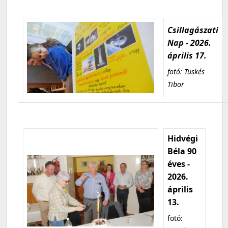
Csillagászati
Nap - 2026.
április 17.
fotó: Tüskés
Tibor
Hidvégi
Béla 90
éves -
2026.
április
13.
fotó: