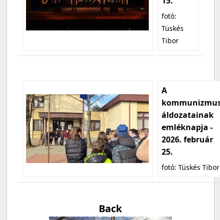
15.
fotó:
Tüskés
Tibor
A
kommunizmu
áldozatainak
emléknapja -
2026. február
25.
fotó: Tüskés Tibor
Back