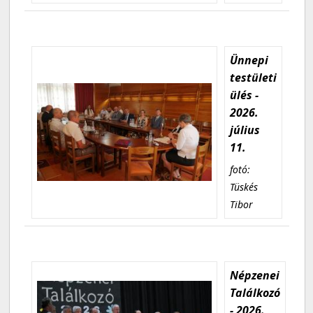
Ünnepi
testületi
ülés -
2026.
július
11.
fotó:
Tüskés
Tibor
Népzenei
Találkozó
- 2026.