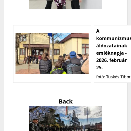
A
kommunizmu
áldozatainak
emléknapja -
2026. február
25.
fotó: Tüskés Tibor
Back