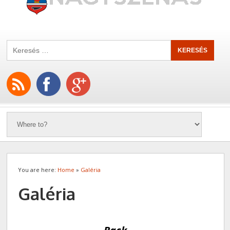
You are here:
Home
»
Galéria
Galéria