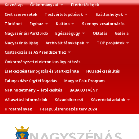
Kezdőlap
Önkormányzat
Elérhetőségek
Civil szervezetek
Testvértelepülések
Szálláshelyek
Történet
Egyház
Kultúra
Szennyvízcsatornázás
Nagyszénási Parkfürdő
Egészségügy
Oktatás
Galéria
Nagyszénás újság
Archivált fényképek
TOP projektek
Csatlakozás az ASP rendszerhez
Önkormányzati elektronikus ügyintézés
Életkezdési támogatás és Start-számla
Hulladékszállítás
Falugazdász ügyfélfogadás
Magyar Falu Program
NFK hirdetmény – értékesítés
BABAKÖTVÉNY
Választási információk
Közadatkereső
Közérdekű adatok
Hirdetmények
Településrendezési terv 2024