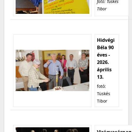
fotó: Tüskés
Tibor
Hidvégi
Béla 90
éves -
2026.
április
13.
fotó:
Tüskés
Tibor
Virágvasárnap