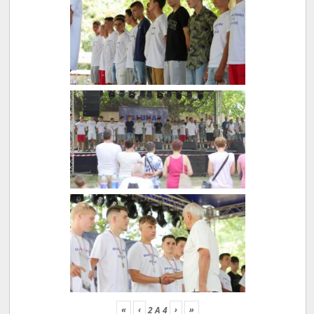
«
‹
›
»
2
A
4