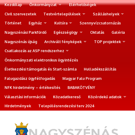
Kezdőlap
Önkormányzat
Elérhetőségek
Civil szervezetek
Testvértelepülések
Szálláshelyek
Történet
Egyház
Kultúra
Szennyvízcsatornázás
Nagyszénási Parkfürdő
Egészségügy
Oktatás
Galéria
Nagyszénás újság
Archivált fényképek
TOP projektek
Csatlakozás az ASP rendszerhez
Önkormányzati elektronikus ügyintézés
Életkezdési támogatás és Start-számla
Hulladékszállítás
Falugazdász ügyfélfogadás
Magyar Falu Program
NFK hirdetmény – értékesítés
BABAKÖTVÉNY
Választási információk
Közadatkereső
Közérdekű adatok
Hirdetmények
Településrendezési terv 2024