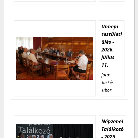
Ünnepi
testületi
ülés -
2026.
július
11.
fotó:
Tüskés
Tibor
Népzenei
Találkozó
- 2026.