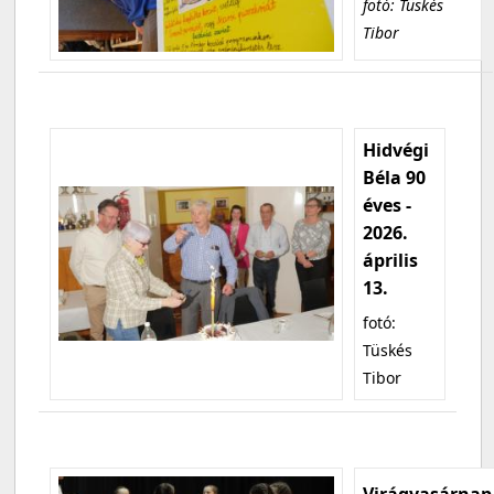
fotó: Tüskés
Tibor
Hidvégi
Béla 90
éves -
2026.
április
13.
fotó:
Tüskés
Tibor
Virágvasárnap