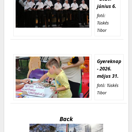
június 6.
fotó:
Tüskés
Tibor
Gyereknap
- 2026.
május 31.
fotó: Tüskés
Tibor
Back