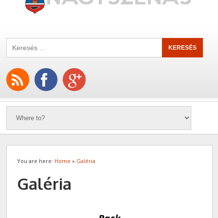
You are here:
Home
»
Galéria
Galéria