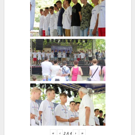
«
‹
›
»
2
A
4