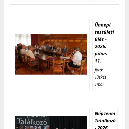
Ünnepi
testületi
ülés -
2026.
július
11.
fotó:
Tüskés
Tibor
Népzenei
Találkozó
- 2026.