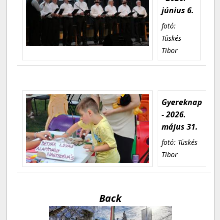
június 6.
fotó:
Tüskés
Tibor
Gyereknap
- 2026.
május 31.
fotó: Tüskés
Tibor
Back