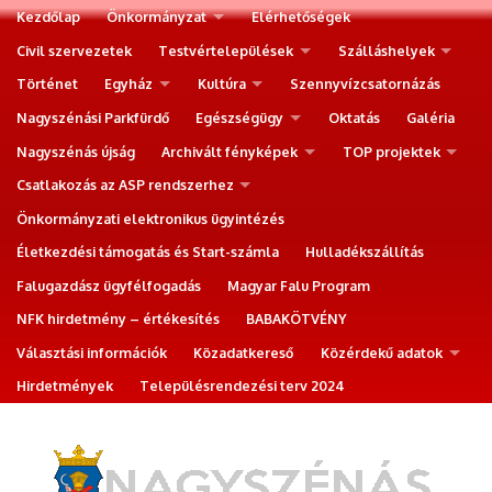
Kezdőlap
Önkormányzat
Elérhetőségek
Civil szervezetek
Testvértelepülések
Szálláshelyek
Történet
Egyház
Kultúra
Szennyvízcsatornázás
Nagyszénási Parkfürdő
Egészségügy
Oktatás
Galéria
Nagyszénás újság
Archivált fényképek
TOP projektek
Csatlakozás az ASP rendszerhez
Önkormányzati elektronikus ügyintézés
Életkezdési támogatás és Start-számla
Hulladékszállítás
Falugazdász ügyfélfogadás
Magyar Falu Program
NFK hirdetmény – értékesítés
BABAKÖTVÉNY
Választási információk
Közadatkereső
Közérdekű adatok
Hirdetmények
Településrendezési terv 2024