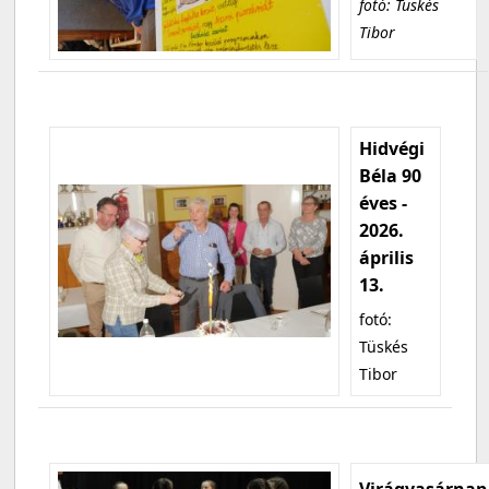
fotó: Tüskés
Tibor
Hidvégi
Béla 90
éves -
2026.
április
13.
fotó:
Tüskés
Tibor
Virágvasárnap