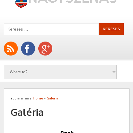
You are here:
Home
»
Galéria
Galéria