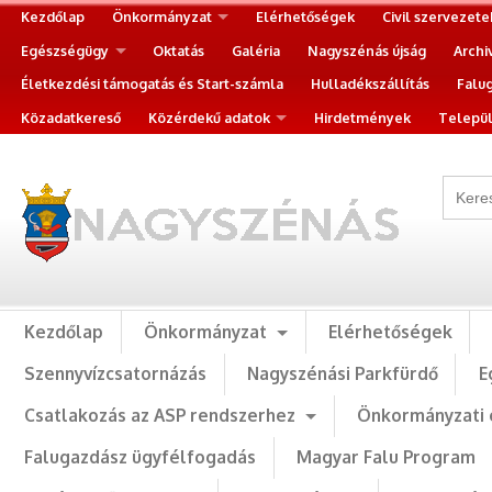
Kezdőlap
Önkormányzat
Elérhetőségek
Civil szervezete
Egészségügy
Oktatás
Galéria
Nagyszénás újság
Archi
Életkezdési támogatás és Start-számla
Hulladékszállítás
Falu
Közadatkereső
Közérdekű adatok
Hirdetmények
Települ
Kezdőlap
Önkormányzat
Elérhetőségek
Szennyvízcsatornázás
Nagyszénási Parkfürdő
E
Csatlakozás az ASP rendszerhez
Önkormányzati 
Falugazdász ügyfélfogadás
Magyar Falu Program