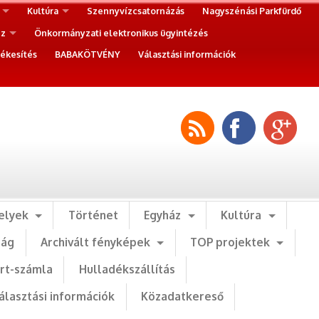
Kultúra
Szennyvízcsatornázás
Nagyszénási Parkfürdő
ez
Önkormányzati elektronikus ügyintézés
ékesítés
BABAKÖTVÉNY
Választási információk
elyek
Történet
Egyház
Kultúra
ság
Archivált fényképek
TOP projektek
art-számla
Hulladékszállítás
álasztási információk
Közadatkereső