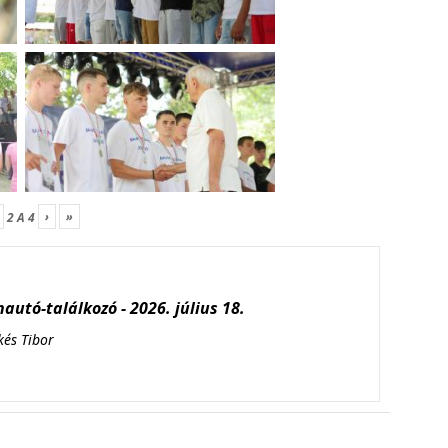
›
»
2
A
4
autó-találkozó - 2026. július 18.
kés Tibor