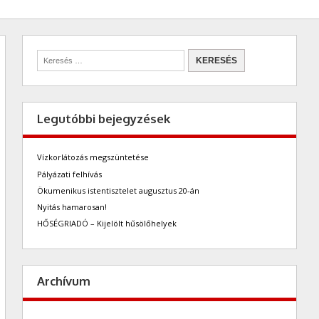
Legutóbbi bejegyzések
Vízkorlátozás megszüntetése
Pályázati felhívás
Ökumenikus istentisztelet augusztus 20-án
Nyitás hamarosan!
HŐSÉGRIADÓ – Kijelölt hűsölőhelyek
Archívum