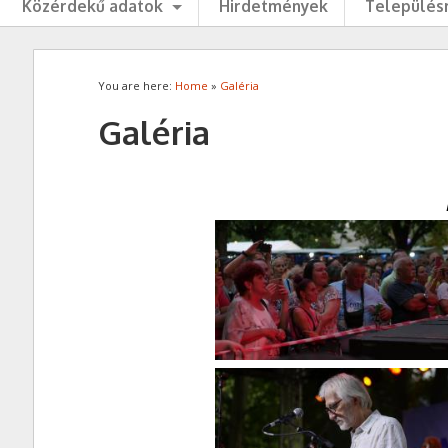
Közérdekű adatok
Hirdetmények
Településr
You are here:
Home
»
Galéria
Galéria