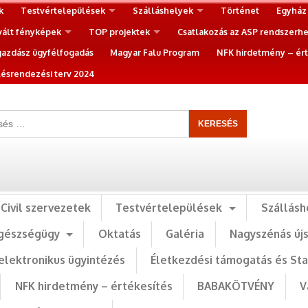
k
Testvértelepülések
Szálláshelyek
Történet
Egyház
vált fényképek
TOP projektek
Csatlakozás az ASP rendszerh
gazdász ügyfélfogadás
Magyar Falu Program
NFK hirdetmény – ért
ésrendezési terv 2024
Civil szervezetek
Testvértelepülések
Szállásh
gészségügy
Oktatás
Galéria
Nagyszénás új
elektronikus ügyintézés
Életkezdési támogatás és St
NFK hirdetmény – értékesítés
BABAKÖTVÉNY
V