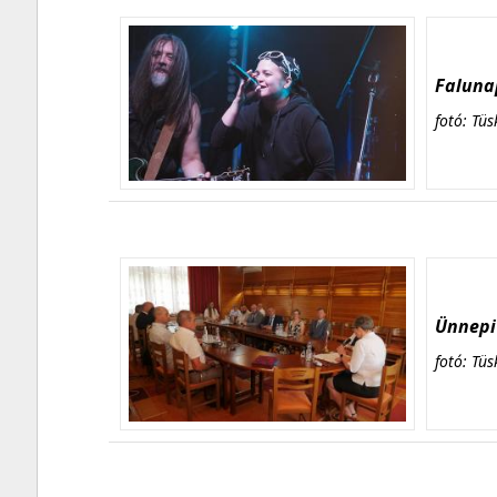
Falunap
fotó: Tüs
Ünnepi 
fotó: Tüs