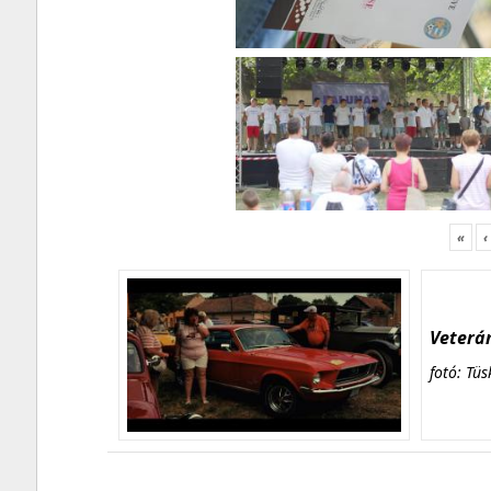
«
‹
Veterán
fotó: Tüs