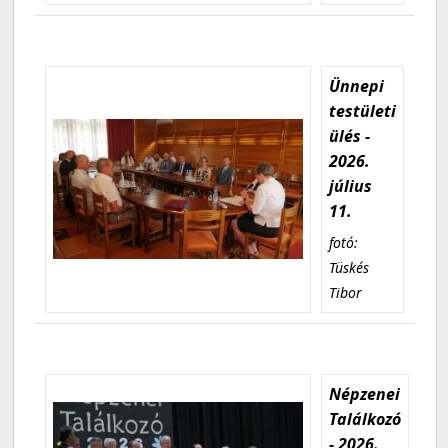
Ünnepi
testületi
ülés -
2026.
július
11.
fotó:
Tüskés
Tibor
Népzenei
Találkozó
- 2026.