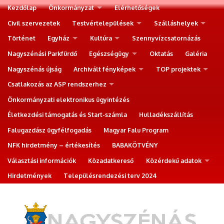
Kezdőlap
Önkormányzat
Elérhetőségek
Civil szervezetek
Testvértelepülések
Szálláshelyek
Történet
Egyház
Kultúra
Szennyvízcsatornázás
Nagyszénási Parkfürdő
Egészségügy
Oktatás
Galéria
Nagyszénás újság
Archivált fényképek
TOP projektek
Csatlakozás az ASP rendszerhez
Önkormányzati elektronikus ügyintézés
Életkezdési támogatás és Start-számla
Hulladékszállítás
Falugazdász ügyfélfogadás
Magyar Falu Program
NFK hirdetmény – értékesítés
BABAKÖTVÉNY
Választási információk
Közadatkereső
Közérdekű adatok
Hirdetmények
Településrendezési terv 2024