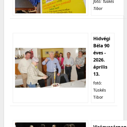
fotó: Tüskés
Tibor
Hidvégi
Béla 90
éves -
2026.
április
13.
fotó:
Tüskés
Tibor
Virágvasárnap