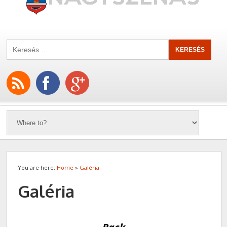
You are here:
Home
»
Galéria
Galéria