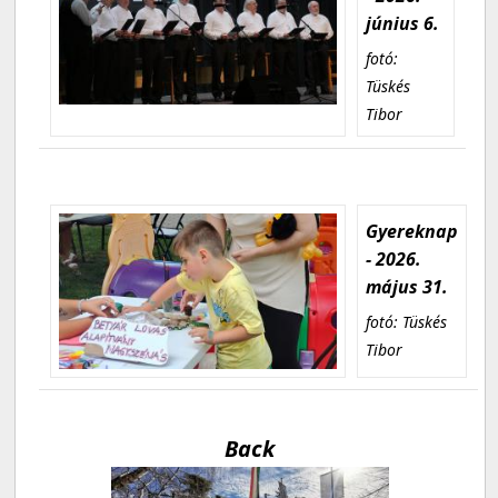
június 6.
fotó:
Tüskés
Tibor
Gyereknap
- 2026.
május 31.
fotó: Tüskés
Tibor
Back