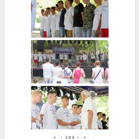
«
‹
›
»
2
A
4