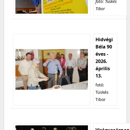
fotó: Tüskés
Tibor
Hidvégi
Béla 90
éves -
2026.
április
13.
fotó:
Tüskés
Tibor
Virágvasárnap