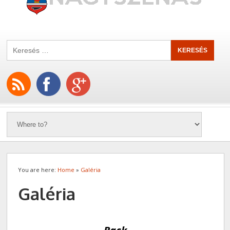
You are here:
Home
»
Galéria
Galéria