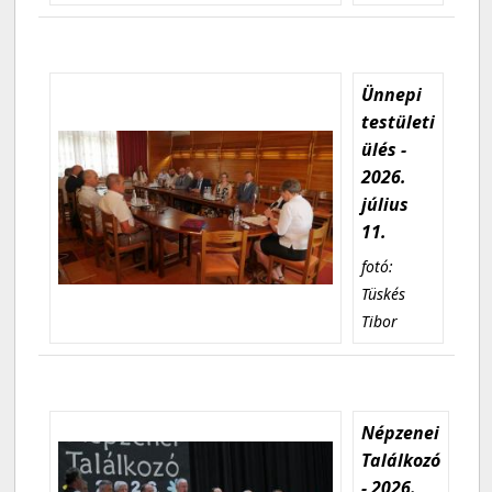
Ünnepi
testületi
ülés -
2026.
július
11.
fotó:
Tüskés
Tibor
Népzenei
Találkozó
- 2026.