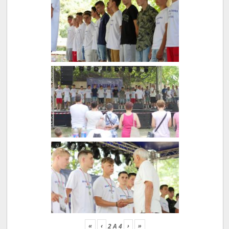
«
‹
›
»
2
A
4