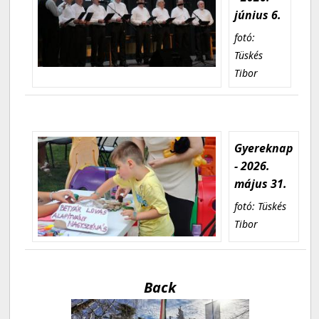
június 6.
fotó:
Tüskés
Tibor
Gyereknap
- 2026.
május 31.
fotó: Tüskés
Tibor
Back