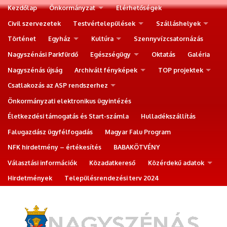
Kezdőlap
Önkormányzat
Elérhetőségek
Civil szervezetek
Testvértelepülések
Szálláshelyek
Történet
Egyház
Kultúra
Szennyvízcsatornázás
Nagyszénási Parkfürdő
Egészségügy
Oktatás
Galéria
Nagyszénás újság
Archivált fényképek
TOP projektek
Csatlakozás az ASP rendszerhez
Önkormányzati elektronikus ügyintézés
Életkezdési támogatás és Start-számla
Hulladékszállítás
Falugazdász ügyfélfogadás
Magyar Falu Program
NFK hirdetmény – értékesítés
BABAKÖTVÉNY
Választási információk
Közadatkereső
Közérdekű adatok
Hirdetmények
Településrendezési terv 2024