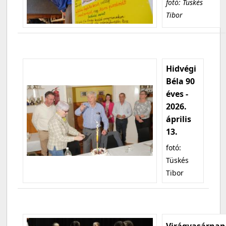
fotó: Tüskés
Tibor
Hidvégi
Béla 90
éves -
2026.
április
13.
fotó:
Tüskés
Tibor
Virágvasárnap