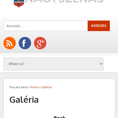
You are here:
Home
»
Galéria
Galéria