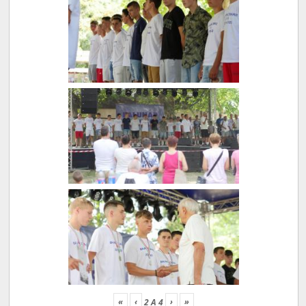
«
‹
›
»
2
A
4