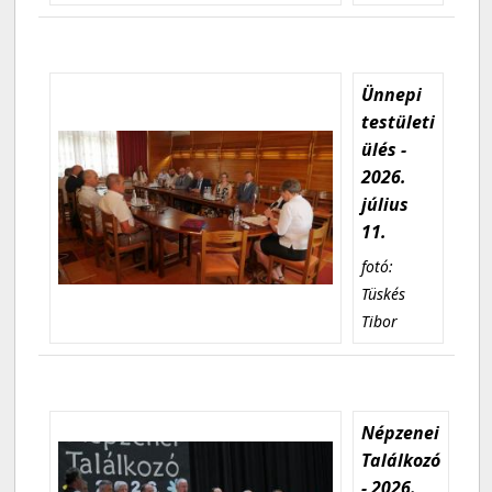
Ünnepi
testületi
ülés -
2026.
július
11.
fotó:
Tüskés
Tibor
Népzenei
Találkozó
- 2026.