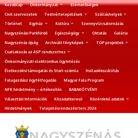
Kezdőlap
Önkormányzat
Elérhetőségek
Civil szervezetek
Testvértelepülések
Szálláshelyek
Történet
Egyház
Kultúra
Szennyvízcsatornázás
Nagyszénási Parkfürdő
Egészségügy
Oktatás
Galéria
Nagyszénás újság
Archivált fényképek
TOP projektek
Csatlakozás az ASP rendszerhez
Önkormányzati elektronikus ügyintézés
Életkezdési támogatás és Start-számla
Hulladékszállítás
Falugazdász ügyfélfogadás
Magyar Falu Program
NFK hirdetmény – értékesítés
BABAKÖTVÉNY
Választási információk
Közadatkereső
Közérdekű adatok
Hirdetmények
Településrendezési terv 2024