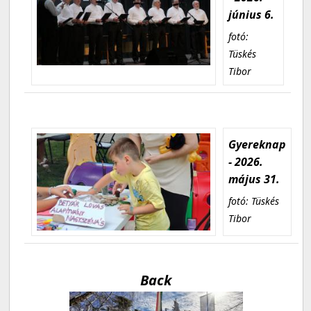
június 6.
fotó:
Tüskés
Tibor
Gyereknap
- 2026.
május 31.
fotó: Tüskés
Tibor
Back