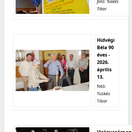
fotó: Tüskés
Tibor
Hidvégi
Béla 90
éves -
2026.
április
13.
fotó:
Tüskés
Tibor
Virágvasárnap