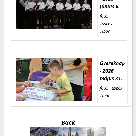
június 6.
fotó:
Tüskés
Tibor
Gyereknap
- 2026.
május 31.
fotó: Tüskés
Tibor
Back