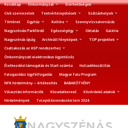
Kezdőlap
Önkormányzat
Elérhetőségek
Civil szervezetek
Testvértelepülések
Szálláshelyek
Történet
Egyház
Kultúra
Szennyvízcsatornázás
Nagyszénási Parkfürdő
Egészségügy
Oktatás
Galéria
Nagyszénás újság
Archivált fényképek
TOP projektek
Csatlakozás az ASP rendszerhez
Önkormányzati elektronikus ügyintézés
Életkezdési támogatás és Start-számla
Hulladékszállítás
Falugazdász ügyfélfogadás
Magyar Falu Program
NFK hirdetmény – értékesítés
BABAKÖTVÉNY
Választási információk
Közadatkereső
Közérdekű adatok
Hirdetmények
Településrendezési terv 2024