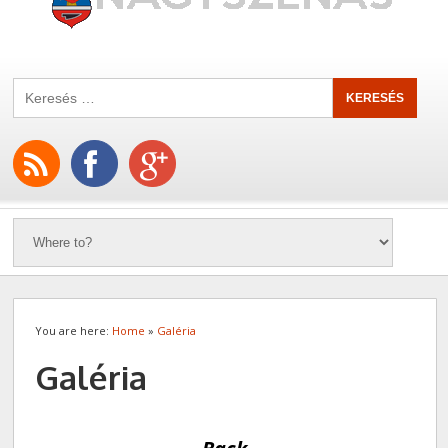
You are here:
Home
»
Galéria
Galéria