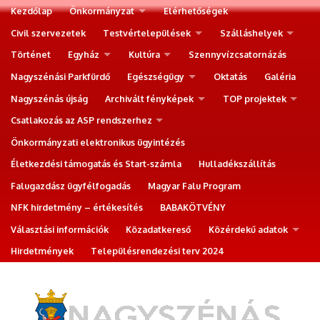
Kezdőlap
Önkormányzat
Elérhetőségek
Civil szervezetek
Testvértelepülések
Szálláshelyek
Történet
Egyház
Kultúra
Szennyvízcsatornázás
Nagyszénási Parkfürdő
Egészségügy
Oktatás
Galéria
Nagyszénás újság
Archivált fényképek
TOP projektek
Csatlakozás az ASP rendszerhez
Önkormányzati elektronikus ügyintézés
Életkezdési támogatás és Start-számla
Hulladékszállítás
Falugazdász ügyfélfogadás
Magyar Falu Program
NFK hirdetmény – értékesítés
BABAKÖTVÉNY
Választási információk
Közadatkereső
Közérdekű adatok
Hirdetmények
Településrendezési terv 2024