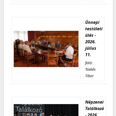
Ünnepi
testületi
ülés -
2026.
július
11.
fotó:
Tüskés
Tibor
Népzenei
Találkozó
- 2026.