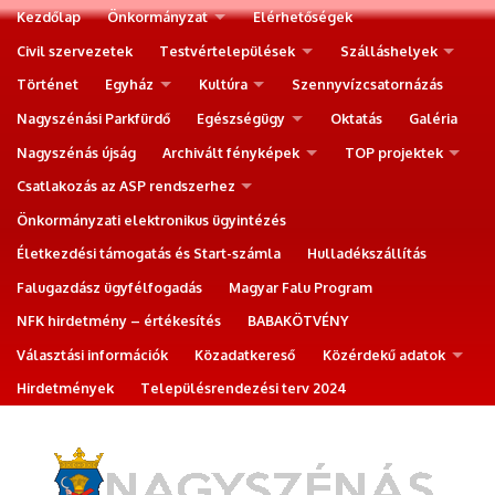
Kezdőlap
Önkormányzat
Elérhetőségek
Civil szervezetek
Testvértelepülések
Szálláshelyek
Történet
Egyház
Kultúra
Szennyvízcsatornázás
Nagyszénási Parkfürdő
Egészségügy
Oktatás
Galéria
Nagyszénás újság
Archivált fényképek
TOP projektek
Csatlakozás az ASP rendszerhez
Önkormányzati elektronikus ügyintézés
Életkezdési támogatás és Start-számla
Hulladékszállítás
Falugazdász ügyfélfogadás
Magyar Falu Program
NFK hirdetmény – értékesítés
BABAKÖTVÉNY
Választási információk
Közadatkereső
Közérdekű adatok
Hirdetmények
Településrendezési terv 2024