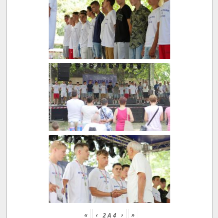
«
‹
›
»
2
A
4