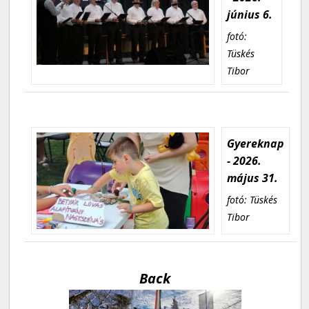
június 6.
fotó:
Tüskés
Tibor
Gyereknap
- 2026.
május 31.
fotó: Tüskés
Tibor
Back