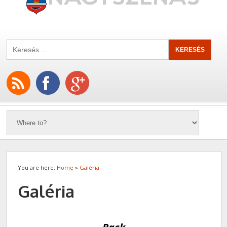
You are here:
Home
»
Galéria
Galéria