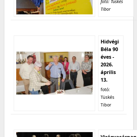
fotó: Tüskés
Tibor
Hidvégi
Béla 90
éves -
2026.
április
13.
fotó:
Tüskés
Tibor
Virágvasárnap