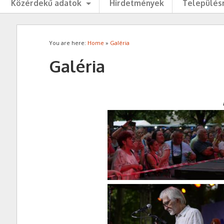
Közérdekű adatok
Hirdetmények
Településr
You are here:
Home
»
Galéria
Galéria