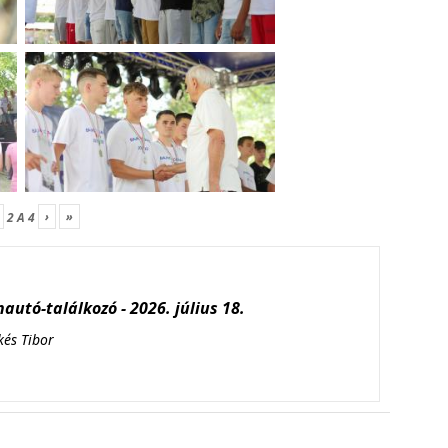
›
»
2
A
4
autó-találkozó - 2026. július 18.
kés Tibor