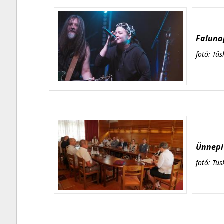
Falunap
fotó: Tüs
Ünnepi 
fotó: Tüs