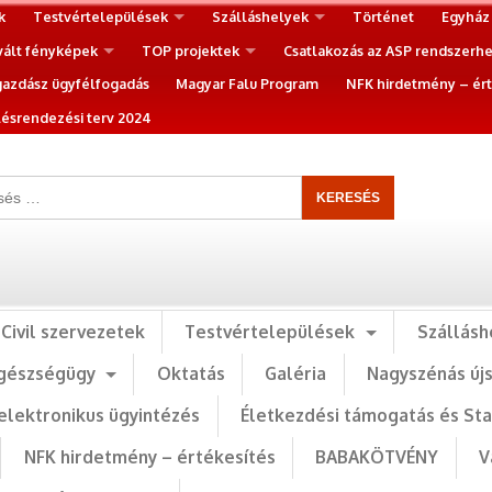
k
Testvértelepülések
Szálláshelyek
Történet
Egyház
vált fényképek
TOP projektek
Csatlakozás az ASP rendszerh
gazdász ügyfélfogadás
Magyar Falu Program
NFK hirdetmény – ért
ésrendezési terv 2024
Civil szervezetek
Testvértelepülések
Szállásh
gészségügy
Oktatás
Galéria
Nagyszénás új
elektronikus ügyintézés
Életkezdési támogatás és St
NFK hirdetmény – értékesítés
BABAKÖTVÉNY
V