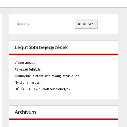
Legutóbbi bejegyzések
Vízkorlátozás
Pályázati felhívás
Ökumenikus istentisztelet augusztus 20-án
Nyitás hamarosan!
HŐSÉGRIADÓ – Kijelölt hűsölőhelyek
Archívum