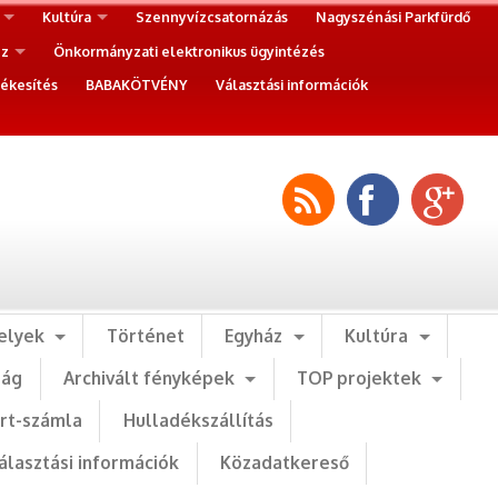
Kultúra
Szennyvízcsatornázás
Nagyszénási Parkfürdő
ez
Önkormányzati elektronikus ügyintézés
ékesítés
BABAKÖTVÉNY
Választási információk
elyek
Történet
Egyház
Kultúra
ság
Archivált fényképek
TOP projektek
art-számla
Hulladékszállítás
álasztási információk
Közadatkereső