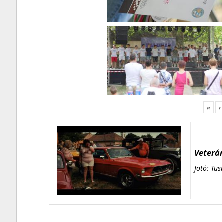
«
‹
Veterán
fotó: Tüs