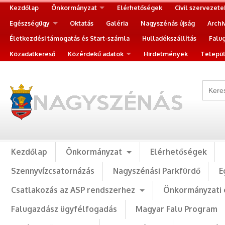
Kezdőlap
Önkormányzat
Elérhetőségek
Civil szervezete
Egészségügy
Oktatás
Galéria
Nagyszénás újság
Archi
Életkezdési támogatás és Start-számla
Hulladékszállítás
Falu
Közadatkereső
Közérdekű adatok
Hirdetmények
Települ
Kezdőlap
Önkormányzat
Elérhetőségek
Szennyvízcsatornázás
Nagyszénási Parkfürdő
E
Csatlakozás az ASP rendszerhez
Önkormányzati 
Falugazdász ügyfélfogadás
Magyar Falu Program