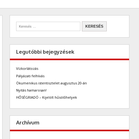
Legutóbbi bejegyzések
Vízkorlátozás
Pályázati felhívás
Ökumenikus istentisztelet augusztus 20-án
Nyitás hamarosan!
HŐSÉGRIADÓ – Kijelölt hűsölőhelyek
Archívum