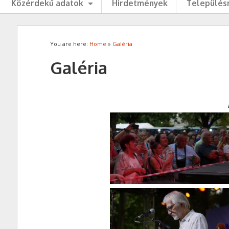
Közérdekű adatok
Hirdetmények
Településr
You are here:
Home
»
Galéria
Galéria