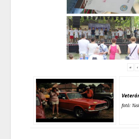
«
‹
Veterán
fotó: Tüs