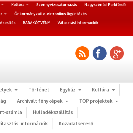
Kultúra
Szennyvízcsatornázás
Nagyszénási Parkfürdő
ez
Önkormányzati elektronikus ügyintézés
ékesítés
BABAKÖTVÉNY
Választási információk
elyek
Történet
Egyház
Kultúra
ság
Archivált fényképek
TOP projektek
art-számla
Hulladékszállítás
álasztási információk
Közadatkereső