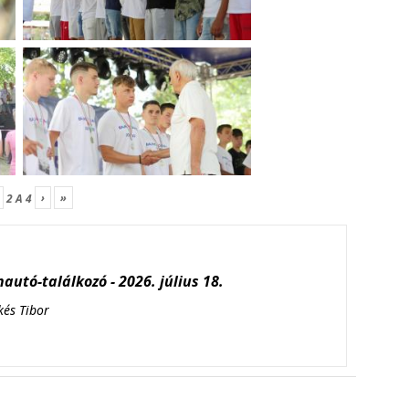
›
»
2
A
4
autó-találkozó - 2026. július 18.
kés Tibor