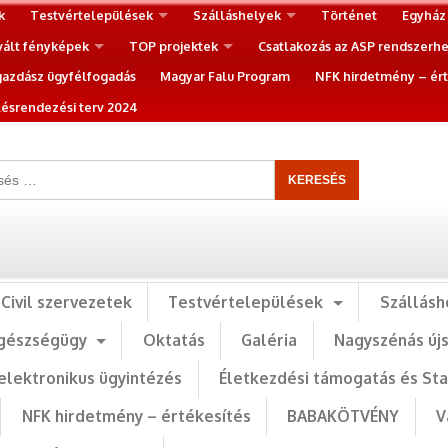
k
Testvértelepülések
Szálláshelyek
Történet
Egyház
vált fényképek
TOP projektek
Csatlakozás az ASP rendszerh
gazdász ügyfélfogadás
Magyar Falu Program
NFK hirdetmény – ért
ésrendezési terv 2024
Civil szervezetek
Testvértelepülések
Szállásh
gészségügy
Oktatás
Galéria
Nagyszénás új
elektronikus ügyintézés
Életkezdési támogatás és St
NFK hirdetmény – értékesítés
BABAKÖTVÉNY
V