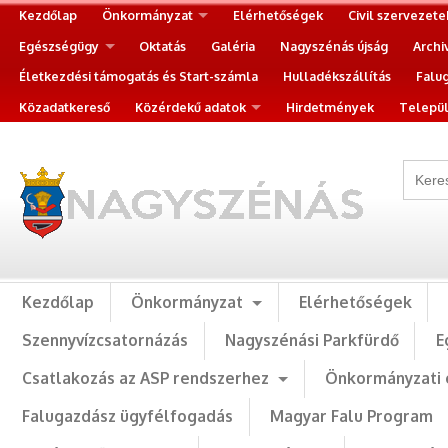
Kezdőlap
Önkormányzat
Elérhetőségek
Civil szervezete
Egészségügy
Oktatás
Galéria
Nagyszénás újság
Archi
Életkezdési támogatás és Start-számla
Hulladékszállítás
Falu
Közadatkereső
Közérdekű adatok
Hirdetmények
Települ
Kezdőlap
Önkormányzat
Elérhetőségek
Szennyvízcsatornázás
Nagyszénási Parkfürdő
E
Csatlakozás az ASP rendszerhez
Önkormányzati 
Falugazdász ügyfélfogadás
Magyar Falu Program