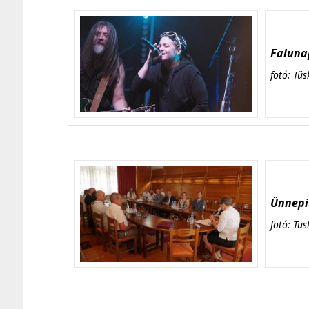
Falunap
fotó: Tüs
Ünnepi 
fotó: Tüs