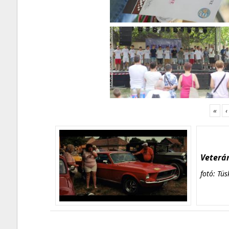
«
‹
Veterán
fotó: Tüs