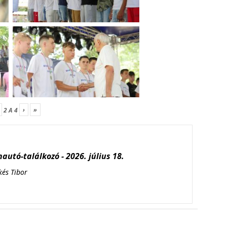
›
»
2
A
4
autó-találkozó - 2026. július 18.
kés Tibor