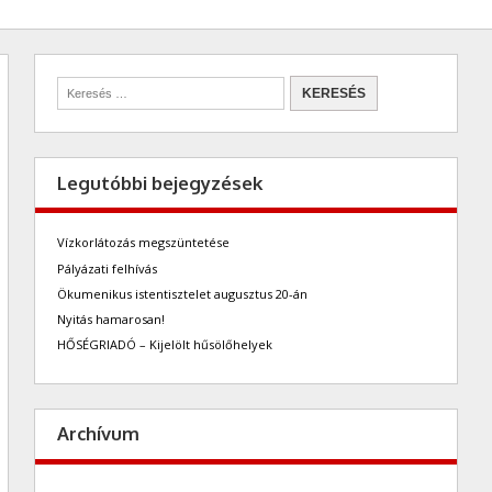
Legutóbbi bejegyzések
Vízkorlátozás megszüntetése
Pályázati felhívás
Ökumenikus istentisztelet augusztus 20-án
Nyitás hamarosan!
HŐSÉGRIADÓ – Kijelölt hűsölőhelyek
Archívum