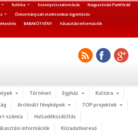
Kultúra
Szennyvízcsatornázás
Nagyszénási Parkfürdő
ez
Önkormányzati elektronikus ügyintézés
ékesítés
BABAKÖTVÉNY
Választási információk
elyek
Történet
Egyház
Kultúra
ság
Archivált fényképek
TOP projektek
art-számla
Hulladékszállítás
álasztási információk
Közadatkereső