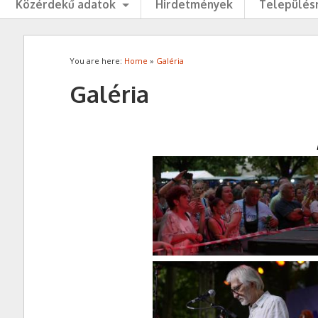
Közérdekű adatok
Hirdetmények
Településr
You are here:
Home
»
Galéria
Galéria