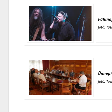
Falunap
fotó: Tüs
Ünnepi 
fotó: Tüs