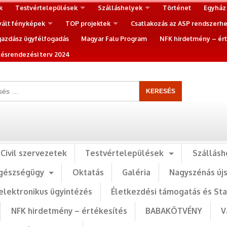
k
Testvértelepülések
Szálláshelyek
Történet
Egyház
vált fényképek
TOP projektek
Csatlakozás az ASP rendszerh
gazdász ügyfélfogadás
Magyar Falu Program
NFK hirdetmény – ért
ésrendezési terv 2024
Civil szervezetek
Testvértelepülések
Szállásh
gészségügy
Oktatás
Galéria
Nagyszénás új
elektronikus ügyintézés
Életkezdési támogatás és St
NFK hirdetmény – értékesítés
BABAKÖTVÉNY
V