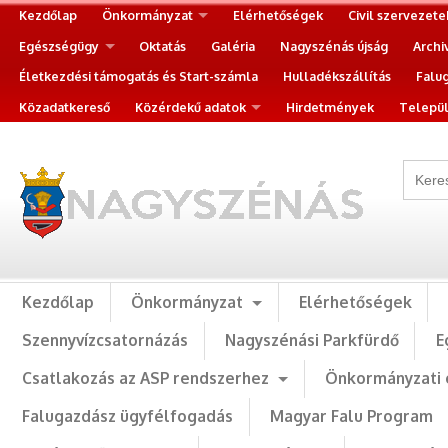
Kezdőlap
Önkormányzat
Elérhetőségek
Civil szervezete
Egészségügy
Oktatás
Galéria
Nagyszénás újság
Archi
Életkezdési támogatás és Start-számla
Hulladékszállítás
Falu
Közadatkereső
Közérdekű adatok
Hirdetmények
Települ
Kezdőlap
Önkormányzat
Elérhetőségek
Szennyvízcsatornázás
Nagyszénási Parkfürdő
E
Csatlakozás az ASP rendszerhez
Önkormányzati 
Falugazdász ügyfélfogadás
Magyar Falu Program