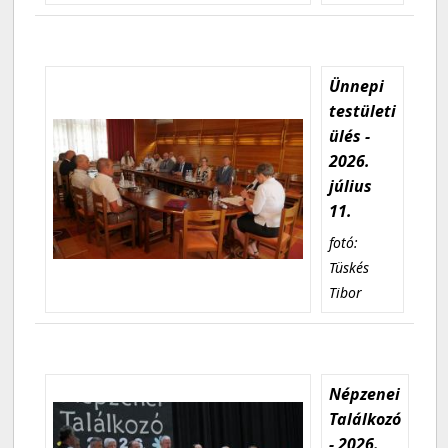
Ünnepi
testületi
ülés -
2026.
július
11.
fotó:
Tüskés
Tibor
Népzenei
Találkozó
- 2026.