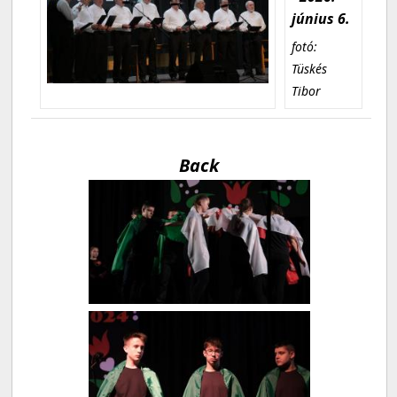
június 6.
fotó:
Tüskés
Tibor
Back