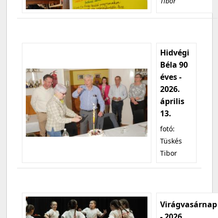
Tibor
Hidvégi
Béla 90
éves -
2026.
április
13.
fotó:
Tüskés
Tibor
Virágvasárnap
- 2026.