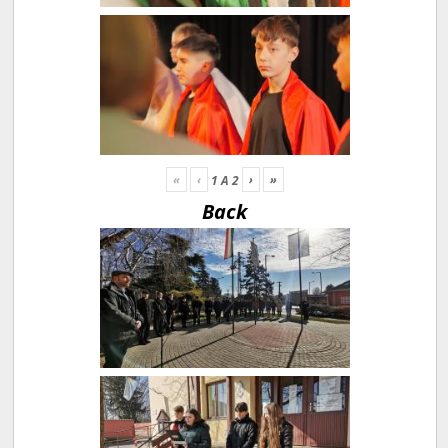
«
‹
›
»
1
A
2
Back