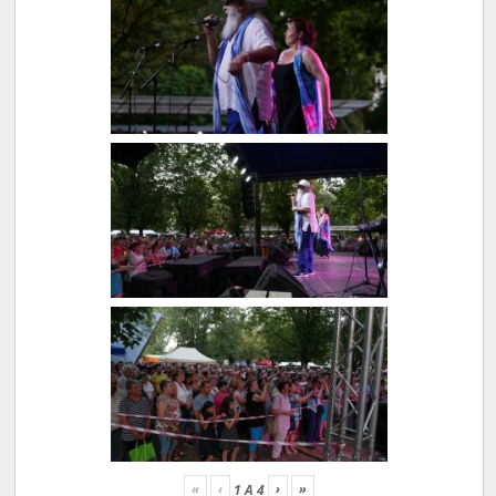
«
‹
›
»
1
A
4