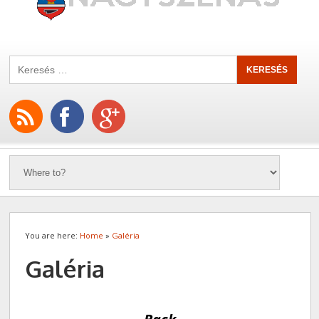
You are here:
Home
»
Galéria
Galéria