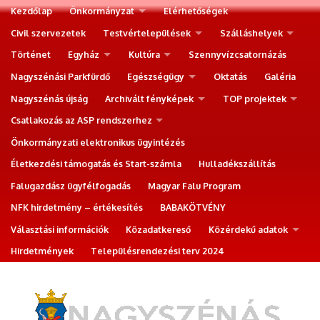
Kezdőlap
Önkormányzat
Elérhetőségek
Civil szervezetek
Testvértelepülések
Szálláshelyek
Történet
Egyház
Kultúra
Szennyvízcsatornázás
Nagyszénási Parkfürdő
Egészségügy
Oktatás
Galéria
Nagyszénás újság
Archivált fényképek
TOP projektek
Csatlakozás az ASP rendszerhez
Önkormányzati elektronikus ügyintézés
Életkezdési támogatás és Start-számla
Hulladékszállítás
Falugazdász ügyfélfogadás
Magyar Falu Program
NFK hirdetmény – értékesítés
BABAKÖTVÉNY
Választási információk
Közadatkereső
Közérdekű adatok
Hirdetmények
Településrendezési terv 2024