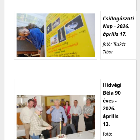
Csillagászati
Nap - 2026.
április 17.
fotó: Tüskés
Tibor
Hidvégi
Béla 90
éves -
2026.
április
13.
fotó: