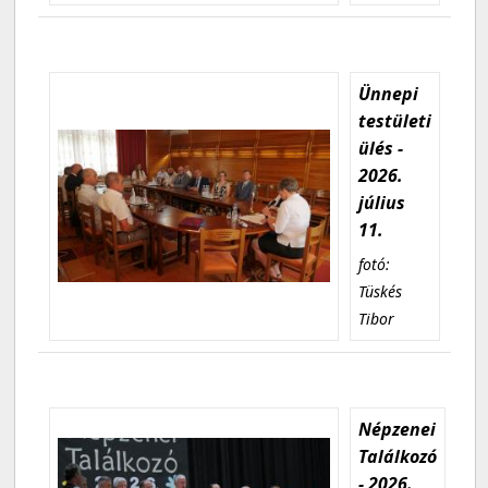
Ünnepi
testületi
ülés -
2026.
július
11.
fotó:
Tüskés
Tibor
Népzenei
Találkozó
- 2026.