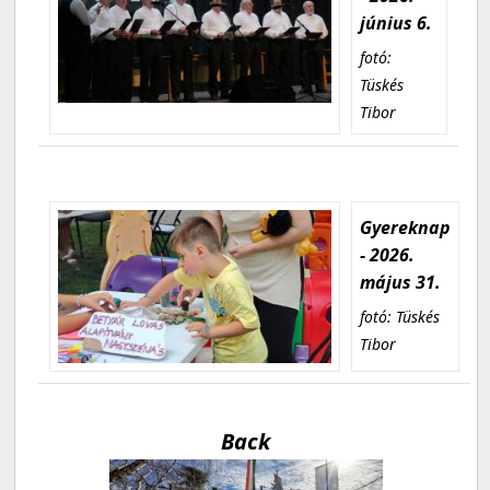
június 6.
fotó:
Tüskés
Tibor
Gyereknap
- 2026.
május 31.
fotó: Tüskés
Tibor
Back