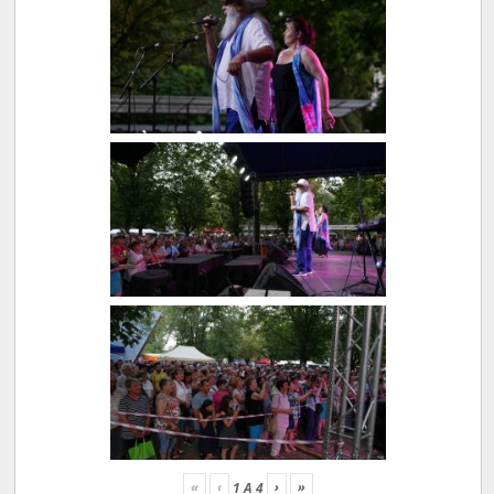
«
‹
›
»
1
A
4