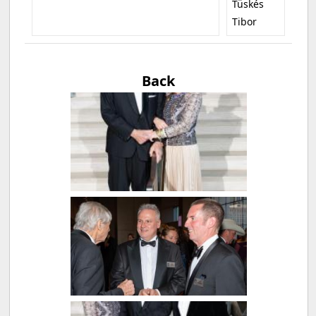
Tüskés
Tibor
Back