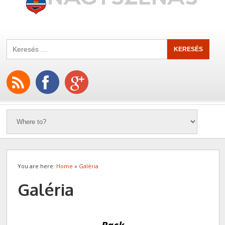
You are here:
Home
»
Galéria
Galéria