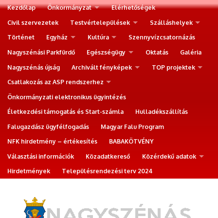
Kezdőlap
Önkormányzat
Elérhetőségek
Civil szervezetek
Testvértelepülések
Szálláshelyek
Történet
Egyház
Kultúra
Szennyvízcsatornázás
Nagyszénási Parkfürdő
Egészségügy
Oktatás
Galéria
Nagyszénás újság
Archivált fényképek
TOP projektek
Csatlakozás az ASP rendszerhez
Önkormányzati elektronikus ügyintézés
Életkezdési támogatás és Start-számla
Hulladékszállítás
Falugazdász ügyfélfogadás
Magyar Falu Program
NFK hirdetmény – értékesítés
BABAKÖTVÉNY
Választási információk
Közadatkereső
Közérdekű adatok
Hirdetmények
Településrendezési terv 2024