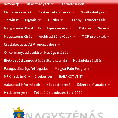
Kezdőlap
Önkormányzat
Elérhetőségek
Civil szervezetek
Testvértelepülések
Szálláshelyek
Történet
Egyház
Kultúra
Szennyvízcsatornázás
Nagyszénási Parkfürdő
Egészségügy
Oktatás
Galéria
Nagyszénás újság
Archivált fényképek
TOP projektek
Csatlakozás az ASP rendszerhez
Önkormányzati elektronikus ügyintézés
Életkezdési támogatás és Start-számla
Hulladékszállítás
Falugazdász ügyfélfogadás
Magyar Falu Program
NFK hirdetmény – értékesítés
BABAKÖTVÉNY
Választási információk
Közadatkereső
Közérdekű adatok
Hirdetmények
Településrendezési terv 2024