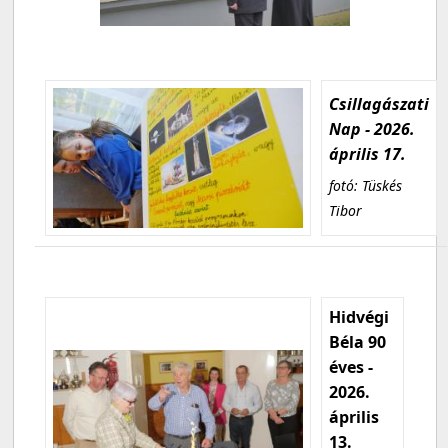
Csillagászati
Nap - 2026.
április 17.
fotó: Tüskés
Tibor
Hidvégi
Béla 90
éves -
2026.
április
13.