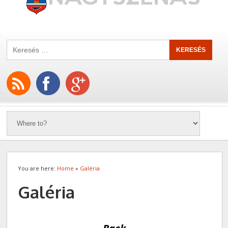
You are here:
Home
»
Galéria
Galéria