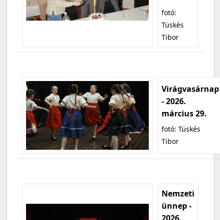
fotó:
Tüskés
Tibor
Virágvasárnap
- 2026.
március 29.
fotó: Tüskés
Tibor
Nemzeti
ünnep -
2026.