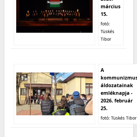
március
15.
fotó:
Tüskés
Tibor
A
kommunizmu
áldozatainak
emléknapja -
2026. február
25.
fotó: Tüskés Tibor