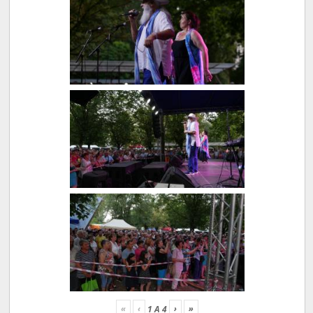
«
‹
›
»
1
A
4