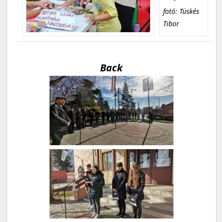
fotó: Tüskés
Tibor
Back