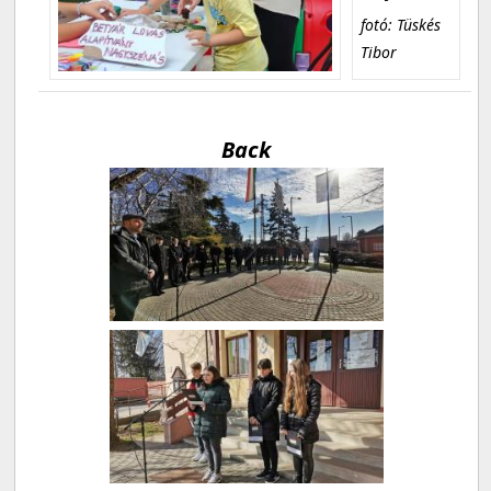
fotó: Tüskés
Tibor
Back