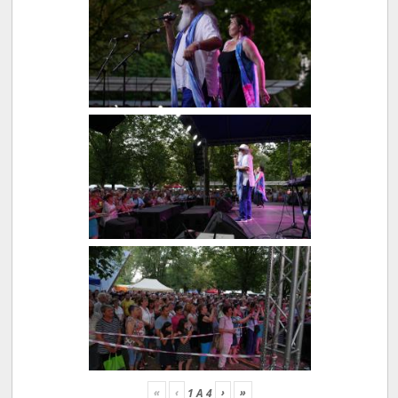
«
‹
›
»
1
A
4