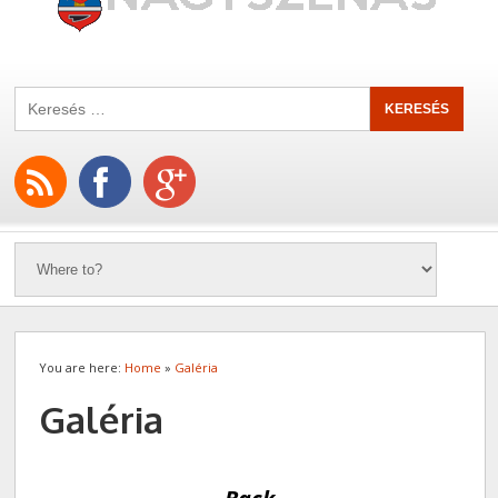
You are here:
Home
»
Galéria
Galéria