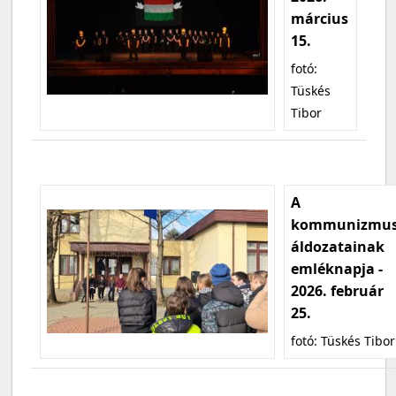
március
15.
fotó:
Tüskés
Tibor
A
kommunizmu
áldozatainak
emléknapja -
2026. február
25.
fotó: Tüskés Tibor