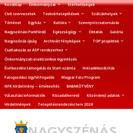
Kezdőlap
Önkormányzat
Elérhetőségek
Civil szervezetek
Testvértelepülések
Szálláshelyek
Történet
Egyház
Kultúra
Szennyvízcsatornázás
Nagyszénási Parkfürdő
Egészségügy
Oktatás
Galéria
Nagyszénás újság
Archivált fényképek
TOP projektek
Csatlakozás az ASP rendszerhez
Önkormányzati elektronikus ügyintézés
Életkezdési támogatás és Start-számla
Hulladékszállítás
Falugazdász ügyfélfogadás
Magyar Falu Program
NFK hirdetmény – értékesítés
BABAKÖTVÉNY
Választási információk
Közadatkereső
Közérdekű adatok
Hirdetmények
Településrendezési terv 2024