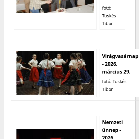
fotó:
Tüskés
Tibor
Virágvasárnap
- 2026.
március 29.
fotó: Tüskés
Tibor
Nemzeti
ünnep -
2026.