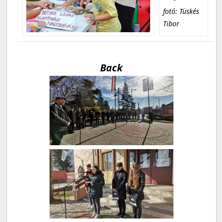
fotó: Tüskés
Tibor
Back