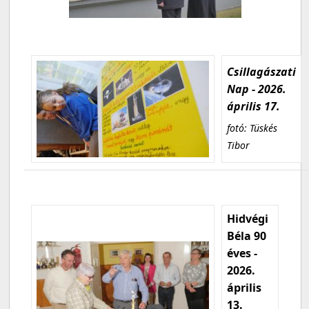
Csillagászati
Nap - 2026.
április 17.
fotó: Tüskés
Tibor
Hidvégi
Béla 90
éves -
2026.
április
13.