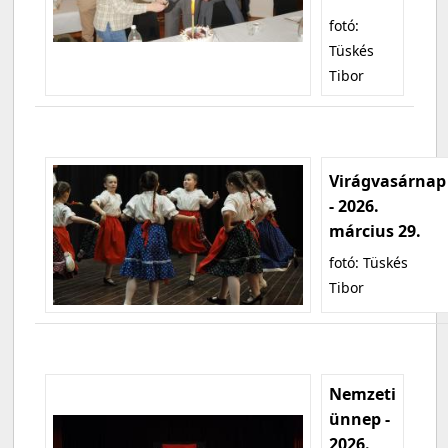
fotó:
Tüskés
Tibor
Virágvasárnap
- 2026.
március 29.
fotó: Tüskés
Tibor
Nemzeti
ünnep -
2026.