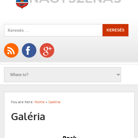
You are here:
Home
»
Galéria
Galéria