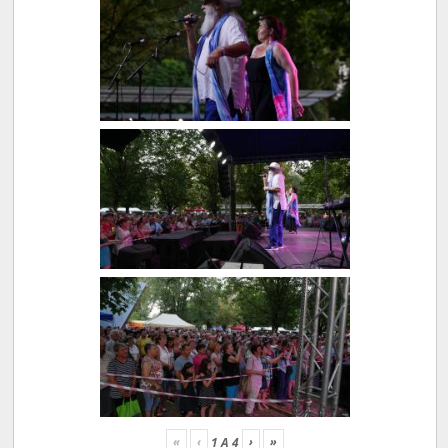
«
‹
›
»
1
A
4