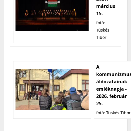
március
15.
fotó:
Tüskés
Tibor
A
kommunizmu
áldozatainak
emléknapja -
2026. február
25.
fotó: Tüskés Tibor