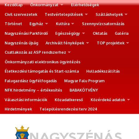
Kezdőlap
Önkormányzat
Elérhetőségek
Civil szervezetek
Testvértelepülések
Szálláshelyek
Történet
Egyház
Kultúra
Szennyvízcsatornázás
Nagyszénási Parkfürdő
Egészségügy
Oktatás
Galéria
Nagyszénás újság
Archivált fényképek
TOP projektek
Csatlakozás az ASP rendszerhez
Önkormányzati elektronikus ügyintézés
Életkezdési támogatás és Start-számla
Hulladékszállítás
Falugazdász ügyfélfogadás
Magyar Falu Program
NFK hirdetmény – értékesítés
BABAKÖTVÉNY
Választási információk
Közadatkereső
Közérdekű adatok
Hirdetmények
Településrendezési terv 2024