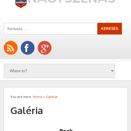
You are here:
Home
»
Galéria
Galéria