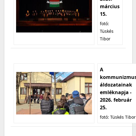
március
15.
fotó:
Tüskés
Tibor
A
kommunizmu
áldozatainak
emléknapja -
2026. február
25.
fotó: Tüskés Tibor