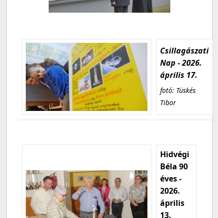
Csillagászati
Nap - 2026.
április 17.
fotó: Tüskés
Tibor
Hidvégi
Béla 90
éves -
2026.
április
13.