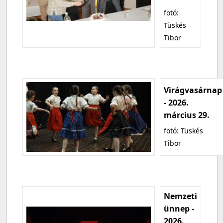
fotó:
Tüskés
Tibor
Virágvasárnap
- 2026.
március 29.
fotó: Tüskés
Tibor
Nemzeti
ünnep -
2026.