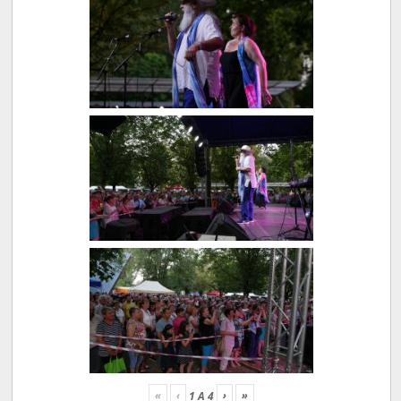
«
‹
›
»
1
A
4