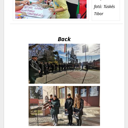
fotó: Tüskés
Tibor
Back