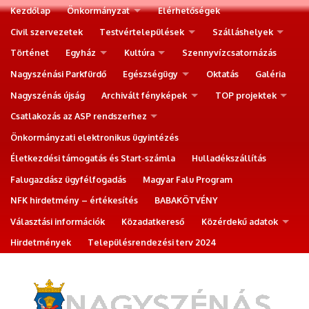
Kezdőlap
Önkormányzat
Elérhetőségek
Civil szervezetek
Testvértelepülések
Szálláshelyek
Történet
Egyház
Kultúra
Szennyvízcsatornázás
Nagyszénási Parkfürdő
Egészségügy
Oktatás
Galéria
Nagyszénás újság
Archivált fényképek
TOP projektek
Csatlakozás az ASP rendszerhez
Önkormányzati elektronikus ügyintézés
Életkezdési támogatás és Start-számla
Hulladékszállítás
Falugazdász ügyfélfogadás
Magyar Falu Program
NFK hirdetmény – értékesítés
BABAKÖTVÉNY
Választási információk
Közadatkereső
Közérdekű adatok
Hirdetmények
Településrendezési terv 2024