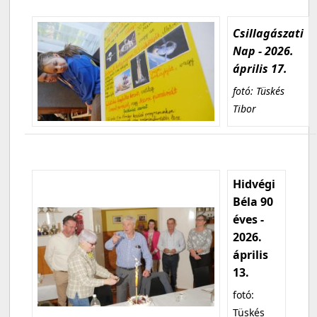
Csillagászati
Nap - 2026.
április 17.
fotó: Tüskés
Tibor
Hidvégi
Béla 90
éves -
2026.
április
13.
fotó:
Tüskés