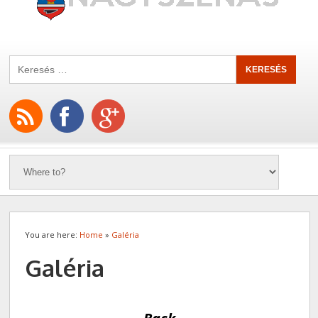
You are here:
Home
»
Galéria
Galéria