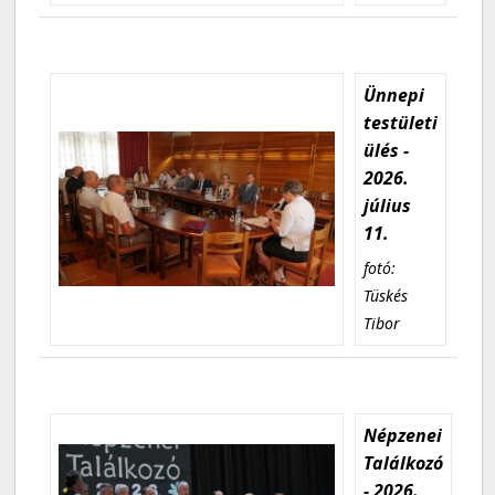
Ünnepi
testületi
ülés -
2026.
július
11.
fotó:
Tüskés
Tibor
Népzenei
Találkozó
- 2026.