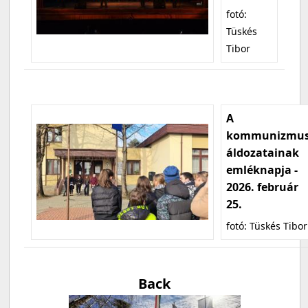
fotó:
Tüskés
Tibor
A
kommunizmu
áldozatainak
emléknapja -
2026. február
25.
fotó: Tüskés Tibor
Back