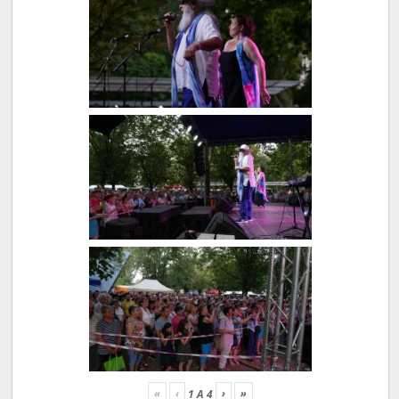
«
‹
›
»
1
A
4