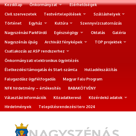
Kezdőlap
Önkormányzat
Elérhetőségek
Civil szervezetek
Testvértelepülések
Szálláshelyek
Történet
Egyház
Kultúra
Szennyvízcsatornázás
Nagyszénási Parkfürdő
Egészségügy
Oktatás
Galéria
Nagyszénás újság
Archivált fényképek
TOP projektek
Csatlakozás az ASP rendszerhez
Önkormányzati elektronikus ügyintézés
Életkezdési támogatás és Start-számla
Hulladékszállítás
Falugazdász ügyfélfogadás
Magyar Falu Program
NFK hirdetmény – értékesítés
BABAKÖTVÉNY
Választási információk
Közadatkereső
Közérdekű adatok
Hirdetmények
Településrendezési terv 2024