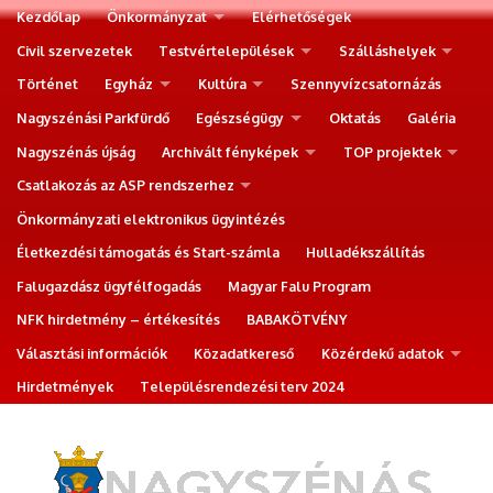
Kezdőlap
Önkormányzat
Elérhetőségek
Civil szervezetek
Testvértelepülések
Szálláshelyek
Történet
Egyház
Kultúra
Szennyvízcsatornázás
Nagyszénási Parkfürdő
Egészségügy
Oktatás
Galéria
Nagyszénás újság
Archivált fényképek
TOP projektek
Csatlakozás az ASP rendszerhez
Önkormányzati elektronikus ügyintézés
Életkezdési támogatás és Start-számla
Hulladékszállítás
Falugazdász ügyfélfogadás
Magyar Falu Program
NFK hirdetmény – értékesítés
BABAKÖTVÉNY
Választási információk
Közadatkereső
Közérdekű adatok
Hirdetmények
Településrendezési terv 2024