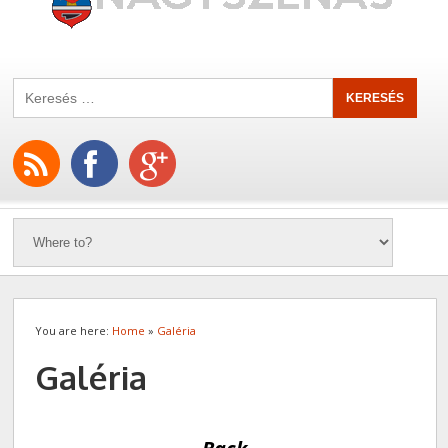
You are here:
Home
»
Galéria
Galéria