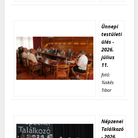
Ünnepi
testületi
ülés -
2026.
július
11.
fotó:
Tüskés
Tibor
Népzenei
Találkozó
- 2026.