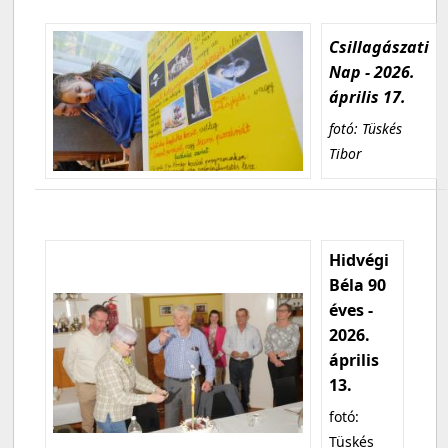
Csillagászati
Nap - 2026.
április 17.
fotó: Tüskés
Tibor
Hidvégi
Béla 90
éves -
2026.
április
13.
fotó:
Tüskés