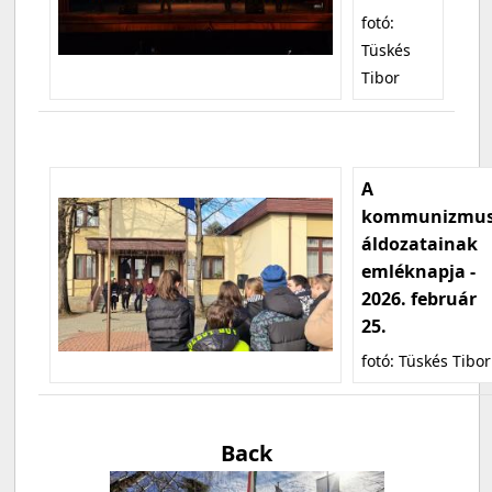
fotó:
Tüskés
Tibor
A
kommunizmu
áldozatainak
emléknapja -
2026. február
25.
fotó: Tüskés Tibor
Back