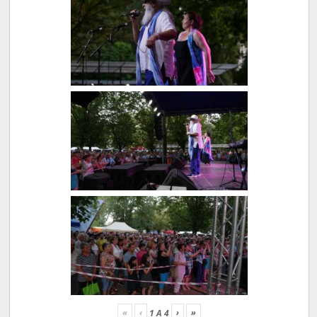
«
‹
›
»
1
A
4