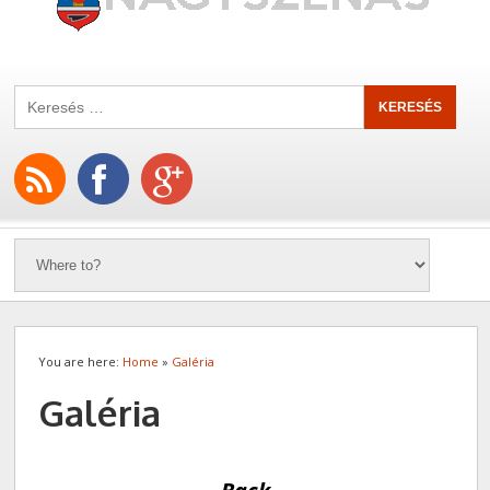
You are here:
Home
»
Galéria
Galéria