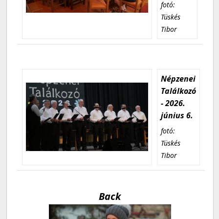
fotó:
Tüskés
Tibor
Népzenei
Találkozó
- 2026.
június 6.
fotó:
Tüskés
Tibor
Back