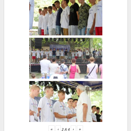
«
‹
›
»
2
A
4