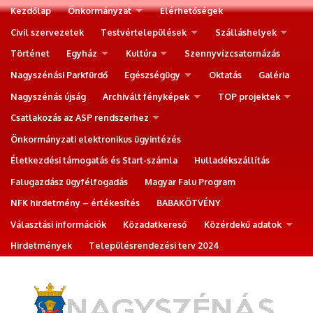
Kezdőlap
Önkormányzat
Elérhetőségek
Civil szervezetek
Testvértelepülések
Szálláshelyek
Történet
Egyház
Kultúra
Szennyvízcsatornázás
Nagyszénási Parkfürdő
Egészségügy
Oktatás
Galéria
Nagyszénás újság
Archivált fényképek
TOP projektek
Csatlakozás az ASP rendszerhez
Önkormányzati elektronikus ügyintézés
Életkezdési támogatás és Start-számla
Hulladékszállítás
Falugazdász ügyfélfogadás
Magyar Falu Program
NFK hirdetmény – értékesítés
BABAKÖTVÉNY
Választási információk
Közadatkereső
Közérdekű adatok
Hirdetmények
Településrendezési terv 2024