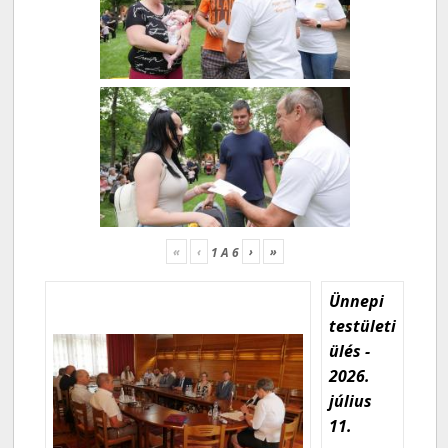
«
‹
›
»
1
A
6
Ünnepi
testületi
ülés -
2026.
július
11.