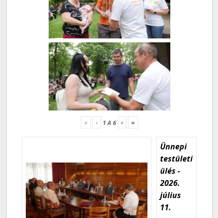
«
‹
›
»
1
A
6
Ünnepi
testületi
ülés -
2026.
július
11.