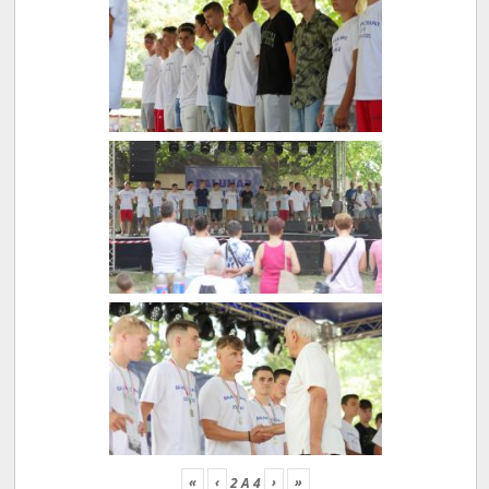
«
‹
›
»
2
A
4