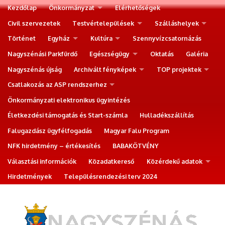
Kezdőlap
Önkormányzat
Elérhetőségek
Civil szervezetek
Testvértelepülések
Szálláshelyek
Történet
Egyház
Kultúra
Szennyvízcsatornázás
Nagyszénási Parkfürdő
Egészségügy
Oktatás
Galéria
Nagyszénás újság
Archivált fényképek
TOP projektek
Csatlakozás az ASP rendszerhez
Önkormányzati elektronikus ügyintézés
Életkezdési támogatás és Start-számla
Hulladékszállítás
Falugazdász ügyfélfogadás
Magyar Falu Program
NFK hirdetmény – értékesítés
BABAKÖTVÉNY
Választási információk
Közadatkereső
Közérdekű adatok
Hirdetmények
Településrendezési terv 2024