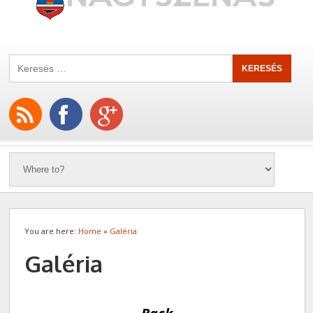
You are here:
Home
»
Galéria
Galéria