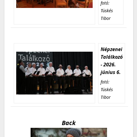
fotó:
Tüskés
Tibor
Népzenei
Találkozó
- 2026.
június 6.
fotó:
Tüskés
Tibor
Back