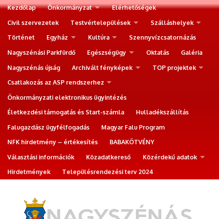
Kezdőlap
Önkormányzat
Elérhetőségek
Civil szervezetek
Testvértelepülések
Szálláshelyek
Történet
Egyház
Kultúra
Szennyvízcsatornázás
Nagyszénási Parkfürdő
Egészségügy
Oktatás
Galéria
Nagyszénás újság
Archivált fényképek
TOP projektek
Csatlakozás az ASP rendszerhez
Önkormányzati elektronikus ügyintézés
Életkezdési támogatás és Start-számla
Hulladékszállítás
Falugazdász ügyfélfogadás
Magyar Falu Program
NFK hirdetmény – értékesítés
BABAKÖTVÉNY
Választási információk
Közadatkereső
Közérdekű adatok
Hirdetmények
Településrendezési terv 2024