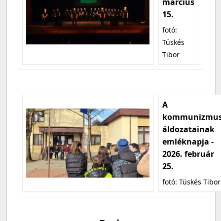
március
15.
fotó:
Tüskés
Tibor
A
kommunizmu
áldozatainak
emléknapja -
2026. február
25.
fotó: Tüskés Tibor