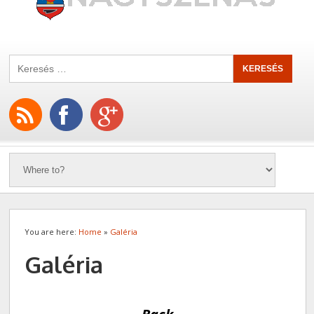
You are here:
Home
»
Galéria
Galéria