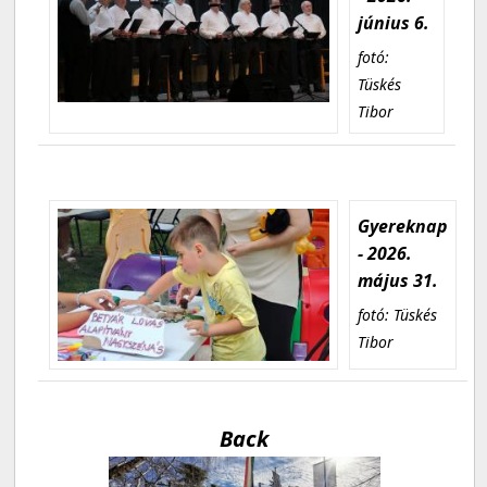
június 6.
fotó:
Tüskés
Tibor
Gyereknap
- 2026.
május 31.
fotó: Tüskés
Tibor
Back