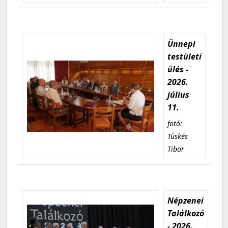
Ünnepi
testületi
ülés -
2026.
július
11.
fotó:
Tüskés
Tibor
Népzenei
Találkozó
- 2026.