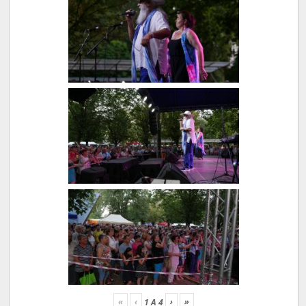
«
‹
›
»
1
A
4