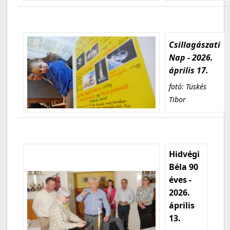
Csillagászati
Nap - 2026.
április 17.
fotó: Tüskés
Tibor
Hidvégi
Béla 90
éves -
2026.
április
13.