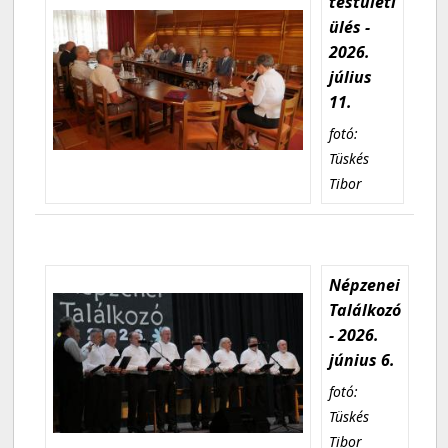
testületi
ülés -
2026.
július
11.
fotó:
Tüskés
Tibor
Népzenei
Találkozó
- 2026.
június 6.
fotó:
Tüskés
Tibor