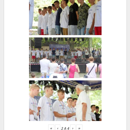
«
‹
›
»
2
A
4