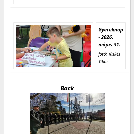
Gyereknap
- 2026.
május 31.
fotó: Tüskés
Tibor
Back