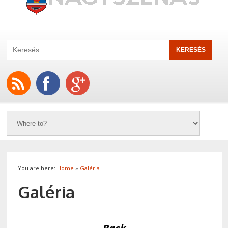
You are here:
Home
»
Galéria
Galéria