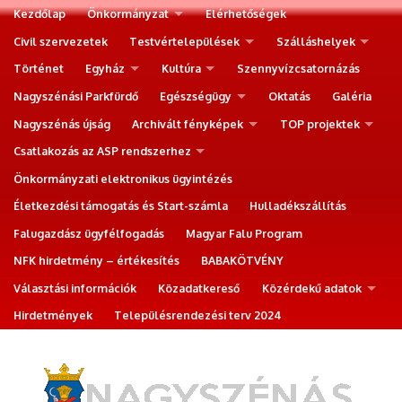
Kezdőlap
Önkormányzat
Elérhetőségek
Civil szervezetek
Testvértelepülések
Szálláshelyek
Történet
Egyház
Kultúra
Szennyvízcsatornázás
Nagyszénási Parkfürdő
Egészségügy
Oktatás
Galéria
Nagyszénás újság
Archivált fényképek
TOP projektek
Csatlakozás az ASP rendszerhez
Önkormányzati elektronikus ügyintézés
Életkezdési támogatás és Start-számla
Hulladékszállítás
Falugazdász ügyfélfogadás
Magyar Falu Program
NFK hirdetmény – értékesítés
BABAKÖTVÉNY
Választási információk
Közadatkereső
Közérdekű adatok
Hirdetmények
Településrendezési terv 2024