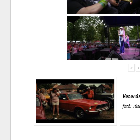
«
‹
Veterán
fotó: Tüs