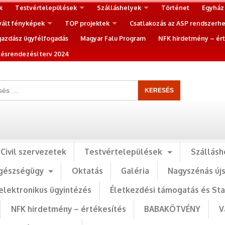
k
Testvértelepülések
Szálláshelyek
Történet
Egyház
vált fényképek
TOP projektek
Csatlakozás az ASP rendszerh
gazdász ügyfélfogadás
Magyar Falu Program
NFK hirdetmény – ért
ésrendezési terv 2024
Civil szervezetek
Testvértelepülések
Szállásh
gészségügy
Oktatás
Galéria
Nagyszénás új
elektronikus ügyintézés
Életkezdési támogatás és St
NFK hirdetmény – értékesítés
BABAKÖTVÉNY
V