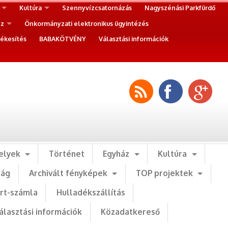
Kultúra
Szennyvízcsatornázás
Nagyszénási Parkfürdő
ez
Önkormányzati elektronikus ügyintézés
ékesítés
BABAKÖTVÉNY
Választási információk
elyek
Történet
Egyház
Kultúra
ság
Archivált fényképek
TOP projektek
art-számla
Hulladékszállítás
álasztási információk
Közadatkereső