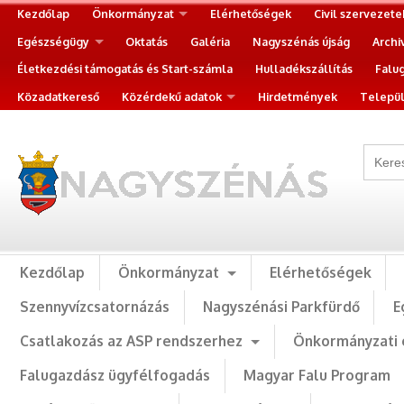
Kezdőlap
Önkormányzat
Elérhetőségek
Civil szervezete
Egészségügy
Oktatás
Galéria
Nagyszénás újság
Archi
Életkezdési támogatás és Start-számla
Hulladékszállítás
Falu
Közadatkereső
Közérdekű adatok
Hirdetmények
Települ
Kezdőlap
Önkormányzat
Elérhetőségek
Szennyvízcsatornázás
Nagyszénási Parkfürdő
E
Csatlakozás az ASP rendszerhez
Önkormányzati 
Falugazdász ügyfélfogadás
Magyar Falu Program