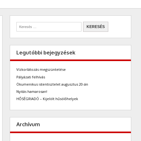
Legutóbbi bejegyzések
Vízkorlátozás megszüntetése
Pályázati felhívás
Ökumenikus istentisztelet augusztus 20-án
Nyitás hamarosan!
HŐSÉGRIADÓ – Kijelölt hűsölőhelyek
Archívum