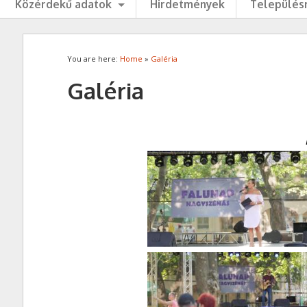
Közérdekű adatok
Hirdetmények
Településr
You are here:
Home
»
Galéria
Galéria