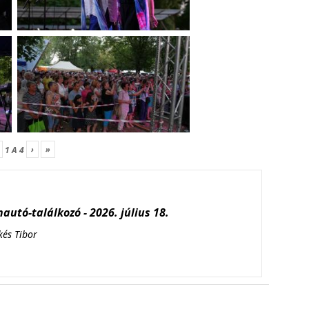
›
»
1
A
4
autó-találkozó - 2026. július 18.
kés Tibor