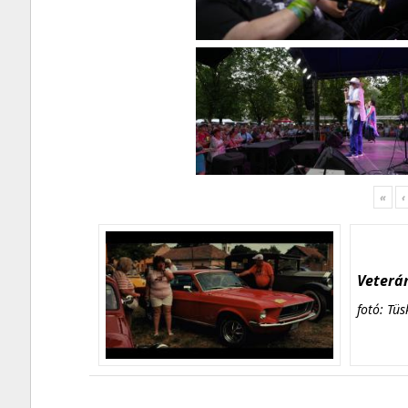
«
‹
Veterán
fotó: Tüs