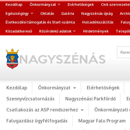
Kezdőlap
Önkormányzat
Elérhetőségek
Civil szervezete
Egészségügy
Oktatás
Galéria
Nagyszénás újság
Archi
Életkezdési támogatás és Start-számla
Hulladékszállítás
Falu
Közadatkereső
Közérdekű adatok
Hirdetmények
Települ
Kezdőlap
Önkormányzat
Elérhetőségek
Szennyvízcsatornázás
Nagyszénási Parkfürdő
E
Csatlakozás az ASP rendszerhez
Önkormányzati 
Falugazdász ügyfélfogadás
Magyar Falu Program