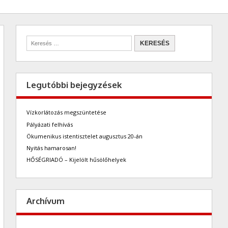
Legutóbbi bejegyzések
Vízkorlátozás megszüntetése
Pályázati felhívás
Ökumenikus istentisztelet augusztus 20-án
Nyitás hamarosan!
HŐSÉGRIADÓ – Kijelölt hűsölőhelyek
Archívum