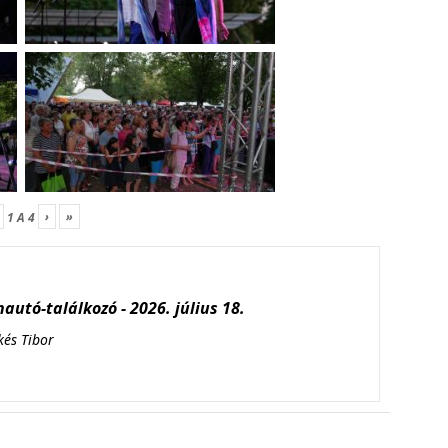
›
»
1
A
4
autó-találkozó - 2026. július 18.
kés Tibor