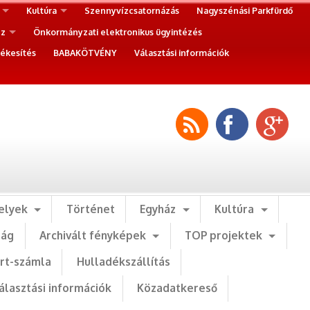
Kultúra
Szennyvízcsatornázás
Nagyszénási Parkfürdő
ez
Önkormányzati elektronikus ügyintézés
ékesítés
BABAKÖTVÉNY
Választási információk
elyek
Történet
Egyház
Kultúra
ság
Archivált fényképek
TOP projektek
art-számla
Hulladékszállítás
álasztási információk
Közadatkereső