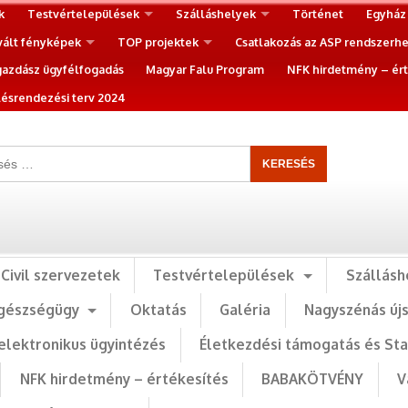
k
Testvértelepülések
Szálláshelyek
Történet
Egyház
vált fényképek
TOP projektek
Csatlakozás az ASP rendszerh
gazdász ügyfélfogadás
Magyar Falu Program
NFK hirdetmény – ért
ésrendezési terv 2024
Civil szervezetek
Testvértelepülések
Szállásh
gészségügy
Oktatás
Galéria
Nagyszénás új
elektronikus ügyintézés
Életkezdési támogatás és St
NFK hirdetmény – értékesítés
BABAKÖTVÉNY
V