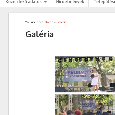
Közérdekű adatok
Hirdetmények
Településr
You are here:
Home
»
Galéria
Galéria