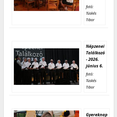
fotó:
Tüskés
Tibor
Népzenei
Találkozó
- 2026.
június 6.
fotó:
Tüskés
Tibor
Gyereknap