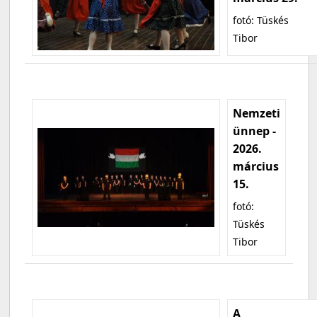
fotó: Tüskés
Tibor
Nemzeti
ünnep -
2026.
március
15.
fotó:
Tüskés
Tibor
A