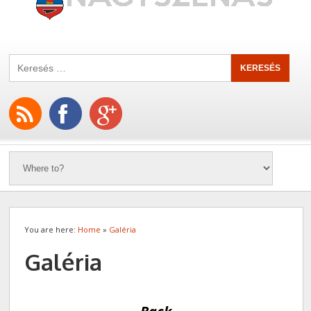
You are here:
Home
»
Galéria
Galéria