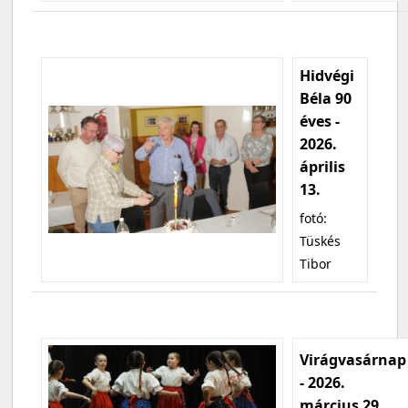
Hidvégi
Béla 90
éves -
2026.
április
13.
fotó:
Tüskés
Tibor
Virágvasárnap
- 2026.
március 29.