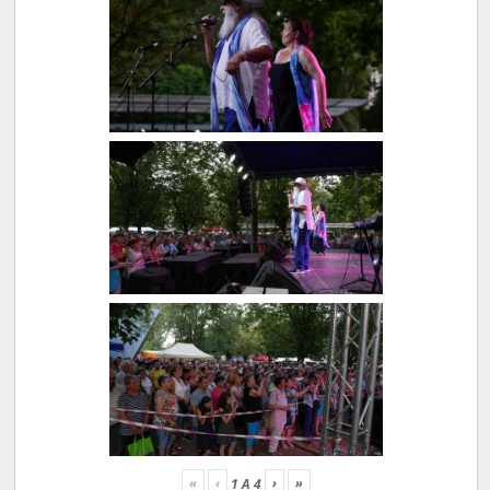
«
‹
›
»
1
A
4