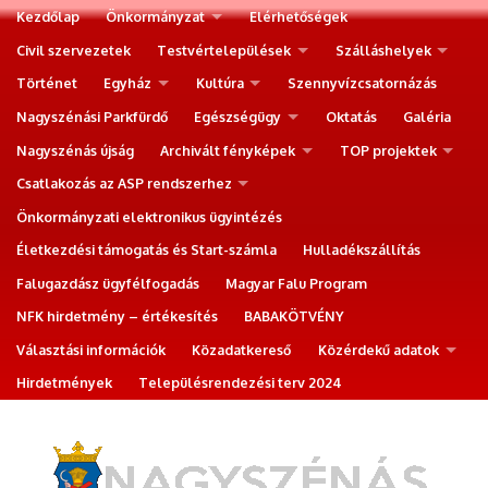
Kezdőlap
Önkormányzat
Elérhetőségek
Civil szervezetek
Testvértelepülések
Szálláshelyek
Történet
Egyház
Kultúra
Szennyvízcsatornázás
Nagyszénási Parkfürdő
Egészségügy
Oktatás
Galéria
Nagyszénás újság
Archivált fényképek
TOP projektek
Csatlakozás az ASP rendszerhez
Önkormányzati elektronikus ügyintézés
Életkezdési támogatás és Start-számla
Hulladékszállítás
Falugazdász ügyfélfogadás
Magyar Falu Program
NFK hirdetmény – értékesítés
BABAKÖTVÉNY
Választási információk
Közadatkereső
Közérdekű adatok
Hirdetmények
Településrendezési terv 2024