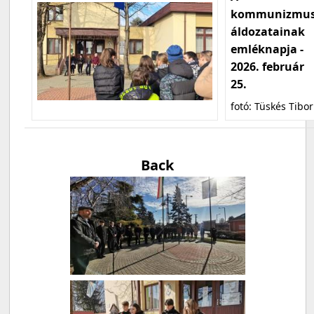
kommunizmu
áldozatainak
emléknapja -
2026. február
25.
fotó: Tüskés Tibor
Back