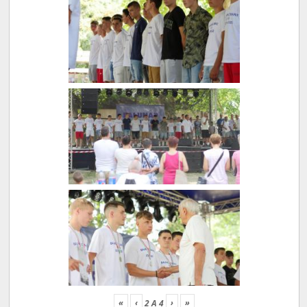
«
‹
›
»
2
A
4