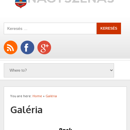
You are here:
Home
»
Galéria
Galéria