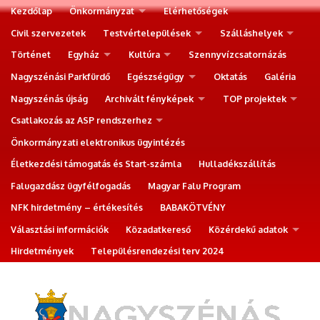
Kezdőlap
Önkormányzat
Elérhetőségek
Civil szervezetek
Testvértelepülések
Szálláshelyek
Történet
Egyház
Kultúra
Szennyvízcsatornázás
Nagyszénási Parkfürdő
Egészségügy
Oktatás
Galéria
Nagyszénás újság
Archivált fényképek
TOP projektek
Csatlakozás az ASP rendszerhez
Önkormányzati elektronikus ügyintézés
Életkezdési támogatás és Start-számla
Hulladékszállítás
Falugazdász ügyfélfogadás
Magyar Falu Program
NFK hirdetmény – értékesítés
BABAKÖTVÉNY
Választási információk
Közadatkereső
Közérdekű adatok
Hirdetmények
Településrendezési terv 2024