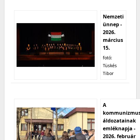
Nemzeti
ünnep -
2026.
március
15.
fotó:
Tüskés
Tibor
A
kommunizmu
áldozatainak
emléknapja -
2026. február