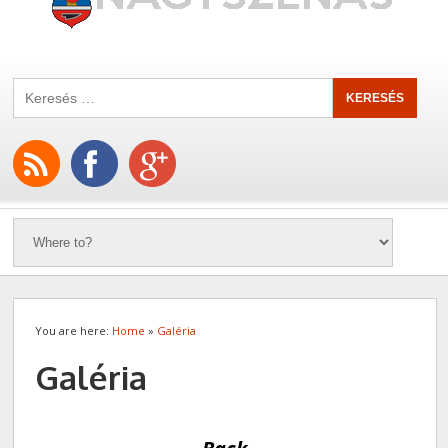
You are here:
Home
»
Galéria
Galéria