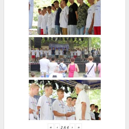
«
‹
›
»
2
A
4