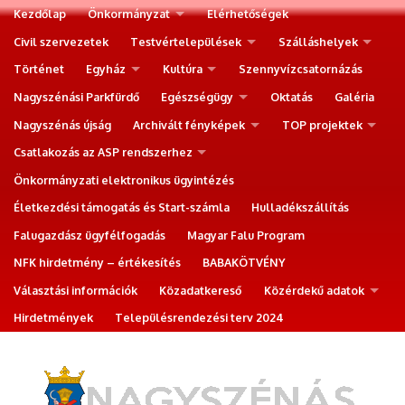
Kezdőlap
Önkormányzat
Elérhetőségek
Civil szervezetek
Testvértelepülések
Szálláshelyek
Történet
Egyház
Kultúra
Szennyvízcsatornázás
Nagyszénási Parkfürdő
Egészségügy
Oktatás
Galéria
Nagyszénás újság
Archivált fényképek
TOP projektek
Csatlakozás az ASP rendszerhez
Önkormányzati elektronikus ügyintézés
Életkezdési támogatás és Start-számla
Hulladékszállítás
Falugazdász ügyfélfogadás
Magyar Falu Program
NFK hirdetmény – értékesítés
BABAKÖTVÉNY
Választási információk
Közadatkereső
Közérdekű adatok
Hirdetmények
Településrendezési terv 2024