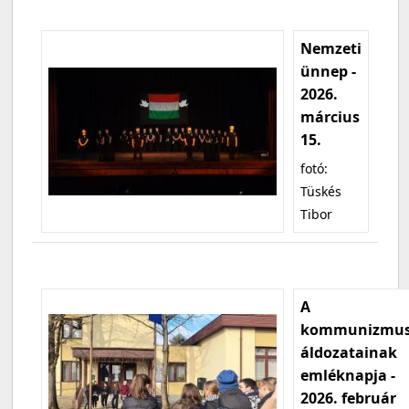
Nemzeti
ünnep -
2026.
március
15.
fotó:
Tüskés
Tibor
A
kommunizmu
áldozatainak
emléknapja -
2026. február